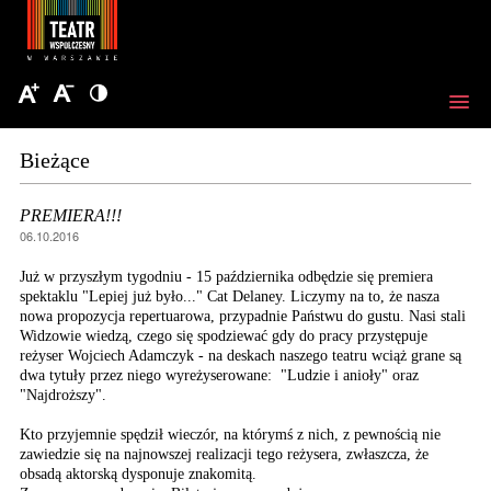
Bieżące
PREMIERA!!!
06.10.2016
Już w przyszłym tygodniu - 15 października odbędzie się premiera
spektaklu "Lepiej już było..." Cat Delaney. Liczymy na to, że nasza
nowa propozycja repertuarowa, przypadnie Państwu do gustu. Nasi stali
Widzowie wiedzą, czego się spodziewać gdy do pracy przystępuje
reżyser Wojciech Adamczyk - na deskach naszego teatru wciąż grane są
dwa tytuły przez niego wyreżyserowane: "Ludzie i anioły" oraz
"Najdroższy".
Kto przyjemnie spędził wieczór, na którymś z nich, z pewnością nie
zawiedzie się na najnowszej realizacji tego reżysera, zwłaszcza, że
obsadą aktorską dysponuje znakomitą.