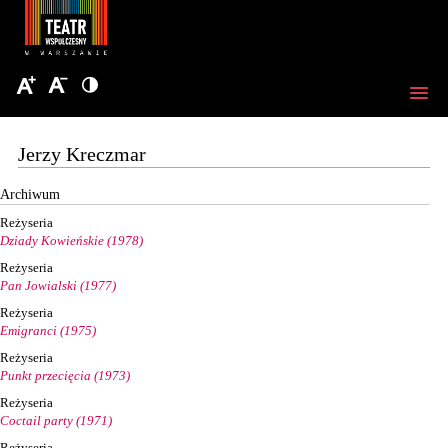
Jerzy Kreczmar
Archiwum
Reżyseria
Dziady Kowieńskie (1978)
Reżyseria
Pan Jowialski (1977)
Reżyseria
Emigranci (1975)
Reżyseria
Punkt przecięcia (1973)
Reżyseria
Coctail party (1971)
Reżyseria