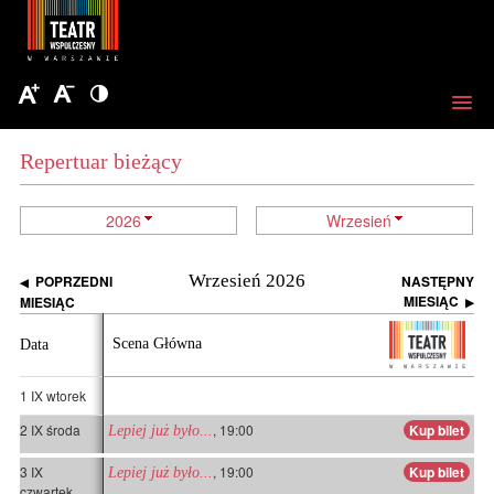
Repertuar bieżący
2026
Wrzesień
Wrzesień 2026
POPRZEDNI
NASTĘPNY
◀
MIESIĄC
MIESIĄC
▶
Scena Główna
Data
1 IX wtorek
2 IX środa
, 19:00
Kup bilet
Lepiej już było...
3 IX
, 19:00
Kup bilet
Lepiej już było...
czwartek