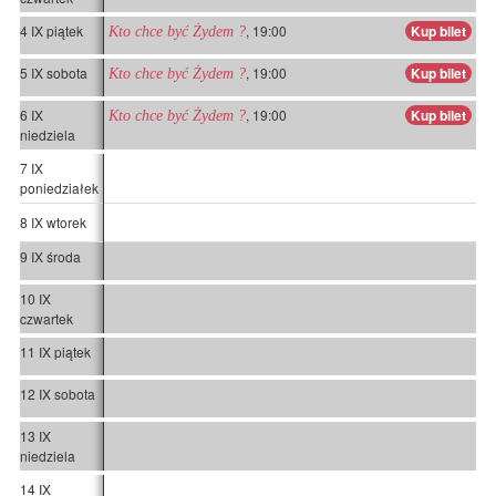
4 IX piątek
, 19:00
Kup bilet
Kto chce być Żydem ?
5 IX sobota
, 19:00
Kup bilet
Kto chce być Żydem ?
6 IX
, 19:00
Kup bilet
Kto chce być Żydem ?
niedziela
7 IX
poniedziałek
8 IX wtorek
9 IX środa
10 IX
czwartek
11 IX piątek
12 IX sobota
13 IX
niedziela
14 IX