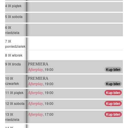
4 IX piątek
5 IX sobota
6 IX
niedziela
7 IX
poniedziałek
8 IX wtorek
9 IX środa
PREMIERA
, 19:00
Kup bilet
Afterplay
10 IX
PREMIERA
czwartek
, 19:00
Kup bilet
Afterplay
11 IX piątek
, 19:00
Kup bilet
Afterplay
12 IX sobota
, 19:00
Kup bilet
Afterplay
13 IX
, 17:00
Kup bilet
Afterplay
niedziela
14 IX