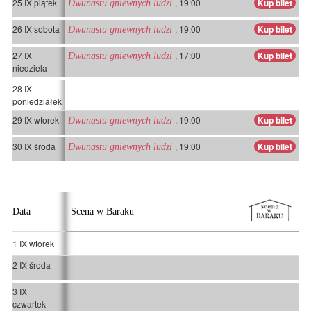
25 IX piątek
, 19:00
Kup bilet
Dwunastu gniewnych ludzi
26 IX sobota
, 19:00
Kup bilet
Dwunastu gniewnych ludzi
27 IX
, 17:00
Kup bilet
Dwunastu gniewnych ludzi
niedziela
28 IX
poniedziałek
29 IX wtorek
, 19:00
Kup bilet
Dwunastu gniewnych ludzi
30 IX środa
, 19:00
Kup bilet
Dwunastu gniewnych ludzi
Data
Scena w Baraku
1 IX wtorek
2 IX środa
3 IX
czwartek