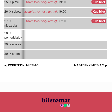
25 IX piątek
, 19:00
Kup bilet
Szaleństwo nocy letniej
26 IX sobota
, 19:00
Kup bilet
Szaleństwo nocy letniej
27 IX
, 17:00
Kup bilet
Szaleństwo nocy letniej
niedziela
28 IX
poniedziałek
29 IX wtorek
30 IX środa
POPRZEDNI MIESIĄC
NASTĘPNY MIESIĄC
◀
▶