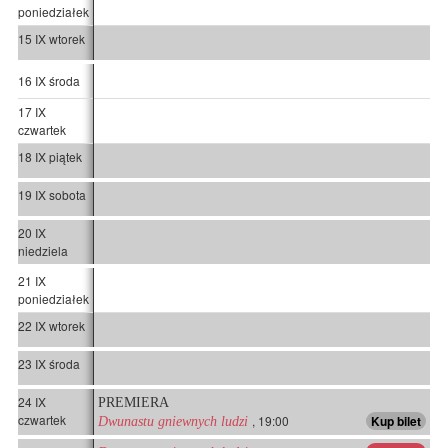
poniedziałek
15 IX wtorek
16 IX środa
17 IX
czwartek
18 IX piątek
19 IX sobota
20 IX
niedziela
21 IX
poniedziałek
22 IX wtorek
23 IX środa
24 IX
PREMIERA
czwartek
, 19:00
Kup bilet
Dwunastu gniewnych ludzi