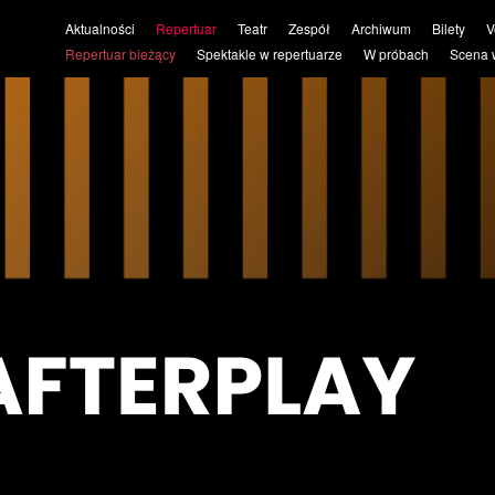
Aktualności
Repertuar
Teatr
Zespół
Archiwum
Bilety
V
Repertuar bieżący
Spektakle w repertuarze
W próbach
Scena 