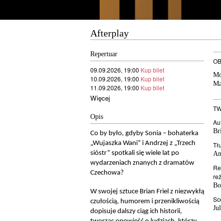
Afterplay
Repertuar
OB
09.09.2026, 19:00
Kup bilet
Mo
10.09.2026, 19:00
Kup bilet
Ma
11.09.2026, 19:00
Kup bilet
Więcej
TW
Opis
Au
Br
Co by było, gdyby Sonia – bohaterka
„Wujaszka Wani” i Andrzej z „Trzech
Tł
sióstr” spotkali się wiele lat po
An
wydarzeniach znanych z dramatów
Re
Czechowa?
re
Bo
W swojej sztuce Brian Friel z niezwykłą
Sc
czułością, humorem i przenikliwością
Ju
dopisuje dalszy ciąg ich historii,