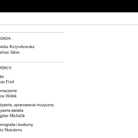
SADA:
nika Krzywkowska
riusz Jakus
ÓRCY:
tor
ian Friel
umaczenie
na Wołek
żyseria, opracowanie muzyczne,
żyseria światła
gdan Michalik
enografia i kostiumy
lia Skuratova