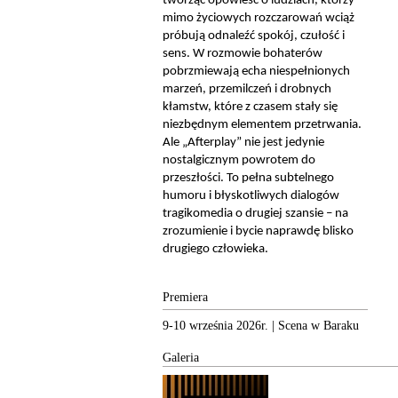
tworząc opowieść o ludziach, którzy
mimo życiowych rozczarowań wciąż
próbują odnaleźć spokój, czułość i
sens. W rozmowie bohaterów
pobrzmiewają echa niespełnionych
marzeń, przemilczeń i drobnych
kłamstw, które z czasem stały się
niezbędnym elementem przetrwania.
Ale „Afterplay” nie jest jedynie
nostalgicznym powrotem do
przeszłości. To pełna subtelnego
humoru i błyskotliwych dialogów
tragikomedia o drugiej szansie – na
zrozumienie i bycie naprawdę blisko
drugiego człowieka.
Premiera
9-10 września 2026r. | Scena w Baraku
Galeria