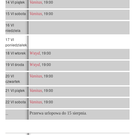
14 VI piątek
, 19:00
Vanitas
15 VI sobota
, 19:00
Vanitas
16 VI
niedziela
17 VI
poniedziałek
18 VI wtorek
, 19:00
Wstyd
19 VI środa
, 19:00
Wstyd
20 VI
, 19:00
Vanitas
czwartek
21 VI piątek
, 19:00
Vanitas
22 VI sobota
, 19:00
Vanitas
...
Przerwa urlopowa do 15 sierpnia.