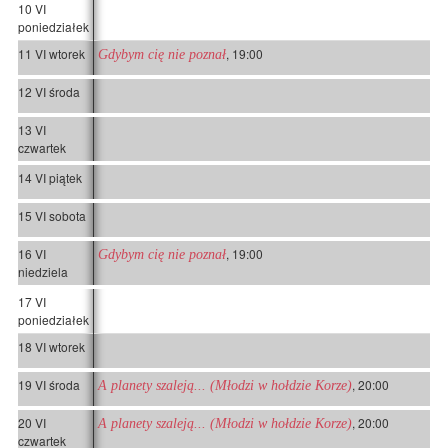
10 VI
poniedziałek
11 VI wtorek
, 19:00
Gdybym cię nie poznał
12 VI środa
13 VI
czwartek
14 VI piątek
15 VI sobota
16 VI
, 19:00
Gdybym cię nie poznał
niedziela
17 VI
poniedziałek
18 VI wtorek
19 VI środa
, 20:00
A planety szaleją... (Młodzi w hołdzie Korze)
20 VI
, 20:00
A planety szaleją... (Młodzi w hołdzie Korze)
czwartek