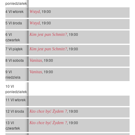
poniedziałek
4 VI wtorek
, 19:00
Wstyd
5 VI środa
, 19:00
Wstyd
6 VI
, 19:00
Kim jest pan Schmitt?
czwartek
7 VI piątek
, 19:00
Kim jest pan Schmitt?
8 VI sobota
, 19:00
Vanitas
9 VI
, 19:00
Vanitas
niedziela
10 VI
poniedziałek
11 VI wtorek
12 VI środa
, 19:00
Kto chce być Żydem ?
13 VI
, 19:00
Kto chce być Żydem ?
czwartek