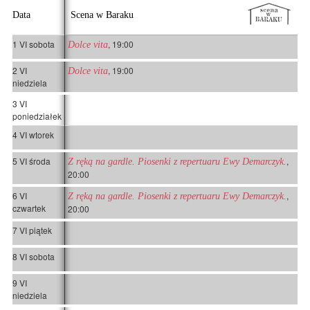
Data
Scena w Baraku
1 VI sobota
, 19:00
Dolce vita
2 VI
, 19:00
Dolce vita
niedziela
3 VI
poniedziałek
4 VI wtorek
5 VI środa
,
Z ręką na gardle. Piosenki z repertuaru Ewy Demarczyk.
20:00
6 VI
,
Z ręką na gardle. Piosenki z repertuaru Ewy Demarczyk.
czwartek
20:00
7 VI piątek
8 VI sobota
9 VI
niedziela