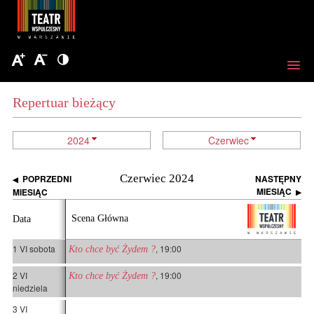
Repertuar bieżący
2024
Czerwiec
Czerwiec 2024
POPRZEDNI
NASTĘPNY
◀
MIESIĄC
MIESIĄC
▶
Scena Główna
Data
1 VI sobota
, 19:00
Kto chce być Żydem ?
2 VI
, 19:00
Kto chce być Żydem ?
niedziela
3 VI