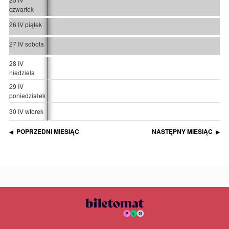
czwartek
26 IV piątek
27 IV sobota
28 IV
niedziela
29 IV
poniedziałek
30 IV wtorek
POPRZEDNI MIESIĄC
NASTĘPNY MIESIĄC
◀
▶