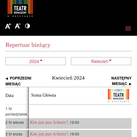
Repertuar bieżący
2024
Kwiecień
Kwiecień 2024
POPRZEDNI
NASTĘPNY
◀
MIESIĄC
MIESIĄC
▶
Scena Główna
Data
1 IV
poniedziałek
2 IV wtorek
, 19:00
Kim jest pan Schmitt?
3 IV środa
, 19:00
Kim jest pan Schmitt?