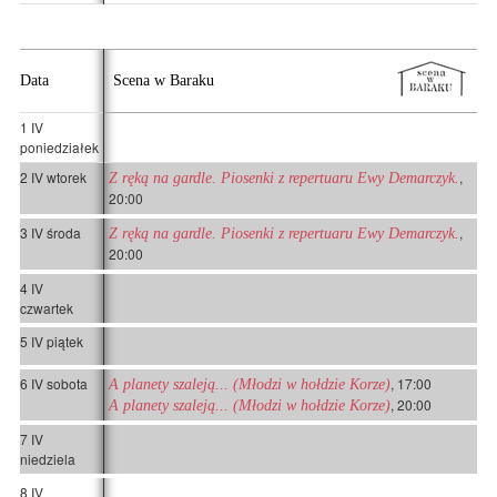
Data
Scena w Baraku
1 IV
poniedziałek
2 IV wtorek
,
Z ręką na gardle. Piosenki z repertuaru Ewy Demarczyk.
20:00
3 IV środa
,
Z ręką na gardle. Piosenki z repertuaru Ewy Demarczyk.
20:00
4 IV
czwartek
5 IV piątek
6 IV sobota
, 17:00
A planety szaleją... (Młodzi w hołdzie Korze)
, 20:00
A planety szaleją... (Młodzi w hołdzie Korze)
7 IV
niedziela
8 IV