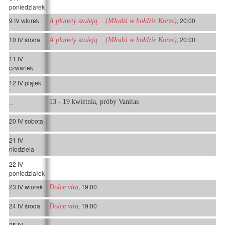
poniedziałek
9 IV wtorek
, 20:00
A planety szaleją... (Młodzi w hołdzie Korze)
10 IV środa
, 20:00
A planety szaleją... (Młodzi w hołdzie Korze)
11 IV
czwartek
12 IV piątek
...
13 - 19 kwietnia, próby Vanitas
20 IV sobota
21 IV
niedziela
22 IV
poniedziałek
23 IV wtorek
, 19:00
Dolce vita
24 IV środa
, 19:00
Dolce vita
25 IV