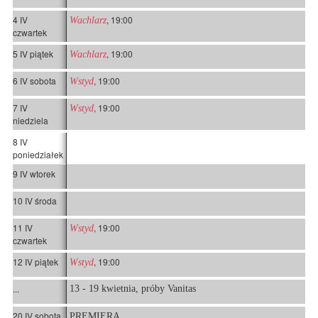
4 IV
, 19:00
Wachlarz
czwartek
5 IV piątek
, 19:00
Wachlarz
6 IV sobota
, 19:00
Wstyd
7 IV
, 19:00
Wstyd
niedziela
8 IV
poniedziałek
9 IV wtorek
10 IV środa
11 IV
, 19:00
Wstyd
czwartek
12 IV piątek
, 19:00
Wstyd
...
13 - 19 kwietnia, próby Vanitas
20 IV sobota
PREMIERA