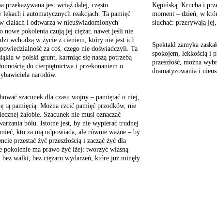
a przekazywana jest wciąż dalej, często
Kępińską. Krucha i prz
 lękach i automatycznych reakcjach. Ta pamięć
moment – dzień, w któr
ę w ciałach i odtwarza w nieuświadomionych
słuchać: przerywają jej
o nowe pokolenia czują jej ciężar, nawet jeśli nie
zi wchodzą w życie z cieniem, który nie jest ich
Spektakl zamyka zaskaku
powiedzialność za coś, czego nie doświadczyli. Ta
spokojem, lekkością i p
iąkła w polski grunt, karmiąc się naszą potrzebą
przeszłość, można wybr
łonnością do cierpiętnictwa i przekonaniem o
dramatyzowania i nieus
wybawiciela narodów.
hować szacunek dla czasu wojny – pamiętać o niej,
się tą pamięcią. Można czcić pamięć przodków, nie
iecznej żałobie. Szacunek nie musi oznaczać
arzania bólu. Istotne jest, by nie wypierać trudnej
umieć, kto za nią odpowiada, ale równie ważne – by
e przestać żyć przeszłością i zacząć żyć dla
e pokolenie ma prawo żyć lżej: tworzyć własną
, bez walki, bez ciężaru wydarzeń, które już minęły.