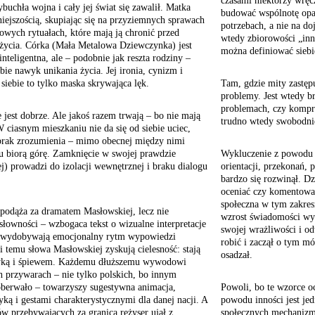
czasami niektórzy wrę
uchła wojna i cały jej świat się zawalił. Matka
budować wspólnotę opa
niejszością, skupiając się na przyziemnych sprawach
potrzebach, a nie na do
owych rytuałach, które mają ją chronić przed
wtedy zbiorowości „in
 życia. Córka (Mała Metalowa Dziewczynka) jest
można definiować siebi
inteligentna, ale – podobnie jak reszta rodziny –
bie nawyk unikania życia. Jej ironia, cynizm i
siebie to tylko maska skrywająca lęk.
Tam, gdzie mity zastępu
problemy. Jest wtedy b
problemach, czy kompro
 jest dobrze. Ale jakoś razem trwają – bo nie mają
trudno wtedy swobodni
 ciasnym mieszkaniu nie da się od siebie uciec,
 brak zrozumienia – mimo obecnej między nimi
u biorą górę. Zamknięcie w swojej prawdzie
Wykluczenie z powodu in
j) prowadzi do izolacji wewnętrznej i braku dialogu
orientacji, przekonań, 
bardzo się rozwinął. Dz
oceniać czy komentowa
społeczna w tym zakres
 podąża za dramatem Masłowskiej, lecz nie
wzrost świadomości wy
słowności – wzbogaca tekst o wizualne interpretacje
swojej wrażliwości i od
re wydobywają emocjonalny rytm wypowiedzi
robić i zaczął o tym mó
 temu słowa Masłowskiej zyskują cielesność: stają
osadzał.
yką i śpiewem. Każdemu dłuższemu wywodowi
ch przywarach – nie tylko polskich, bo innym
oberwało – towarzyszy sugestywna animacja,
Powoli, bo te wzorce o
ą i gestami charakterystycznymi dla danej nacji. A
powodu inności jest je
w przebywających za granicą reżyser ujął z
społecznych mechanizm