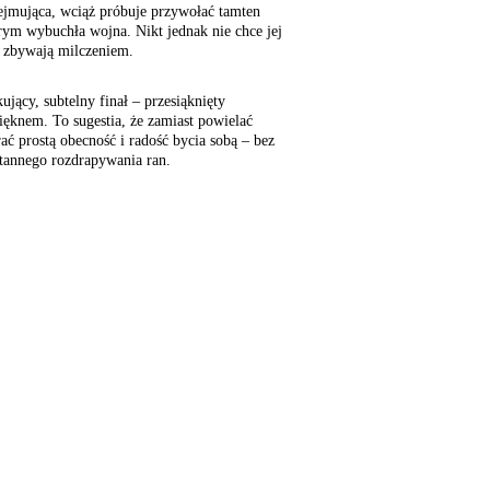
ejmująca, wciąż próbuje przywołać tamten
ym wybuchła wojna. Nikt jednak nie chce jej
, zbywają milczeniem.
jący, subtelny finał – przesiąknięty
ięknem. To sugestia, że zamiast powielać
ać prostą obecność i radość bycia sobą – bez
tannego rozdrapywania ran.