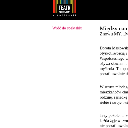
Youtube
Facebook
Między nami
Wróć do spektaklu
Znowu MY. „Mię
Dorota Masłowska
błyskotliwością i
Współczesnego w 
ożywa słowami au
myślenia. To opow
potrafi uwolnić 
W sztuce młodeg
mieszkańców cias
rodzinę, sąsiadkę
siebie i swoje „
Trzy pokolenia ko
każda żyje w swo
nie potrafi uwol