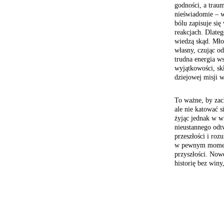
godności, a traum
nieświadomie – w
bólu zapisuje si
reakcjach. Dlateg
wiedzą skąd. Młod
własny, czując od
trudna energia ws
wyjątkowości, sk
dziejowej misji 
To ważne, by zac
ale nie katować 
żyjąc jednak w w
nieustannego odtw
przeszłości i roz
w pewnym momenci
przyszłości. Now
historię bez winy