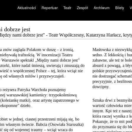
Aktualności
Repertuar
Teatr
Zespół
Archiwum
Bilety
V
 dobrze jest
dzy nami dobrze jest” - Teatr Współczesny, Katarzyna Harłacz, kryt
 znów zagląda Polakom w duszę – z ironią,
Masłowska z niezwykłą
 niebywałą trafnością. W inscenizacji Teatru
sedno. Z lekkością i h
Warszawie spektakl „Między nami dobrze jest”
zabawne, ale też te bol
torki, które nadal śmieszą, uwierają i zmuszają do
absurd z powagą, a błys
ieść o współczesnej Polsce – tej, która wciąż nie
polskie przyzwyczajenia
się od własnych mitów i przyzwyczajeń.
nie dostrzegać schemató
precyzyjnie, z bezlitos
dowcipny.
o reżysera Patryka Warchoła poznajemy
nej warszawskiej kamienicy: trzypokoleniową
 (koleżankę matki), oraz artystę zapatrzonego w
Sztuka drwi z bezmyśl
wiekopomne” dzieło.
wartość człowieka mier
innym. Kpi też z nasze
która raczej wynika z 
biet w jednej, ciasnej przestrzeni mijają się, bo
Pokazuje, że to mit po
im własnym świecie. Babcia (Osowiała Staruszka)
do przyznania się do bł
nić się od wojennej traumy – wciąż wraca do