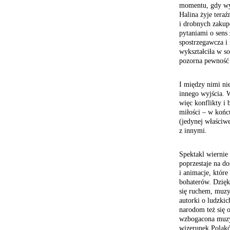
momentu, gdy wyb
Halina żyje teraź
i drobnych zakup
pytaniami o sens
spostrzegawcza i 
wykształciła w so
pozorna pewność 
I między nimi nie
innego wyjścia. W
więc konflikty i
miłości – w końc
(jedynej właściwe
z innymi.
Spektakl wiernie
poprzestaje na do
i animacje, któ
bohaterów. Dzięki
się ruchem, muz
autorki o ludzki
narodom też się 
wzbogacona muzyk
wizerunek Polakó