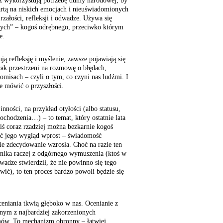
cz wykorzystują potrzebę dumy narodowej, by
rtą na niskich emocjach i nieuświadomionych
jrzałości, refleksji i odwadze. Używa się
nych” – kogoś odrębnego, przeciwko którym
e.
ją refleksję i myślenie, zawsze pojawiają się
rak przestrzeni na rozmowę o błędach,
misach – czyli o tym, co czyni nas ludźmi. I
e mówić o przyszłości.
ności, na przykład otyłości (albo statusu,
pochodzenia…) – to temat, który ostatnie lata
iś coraz rzadziej można bezkarnie kogoś
ć jego wygląd wprost – świadomość
ie zdecydowanie wzrosła. Choć na razie ten
nika raczej z odgórnego wymuszenia (ktoś w
wadze stwierdził, że nie powinno się tego
wić), to ten proces bardzo powoli będzie się
ceniania tkwią głęboko w nas. Ocenianie z
dnym z najbardziej zakorzenionych
ów. To mechanizm obronny – łatwiej