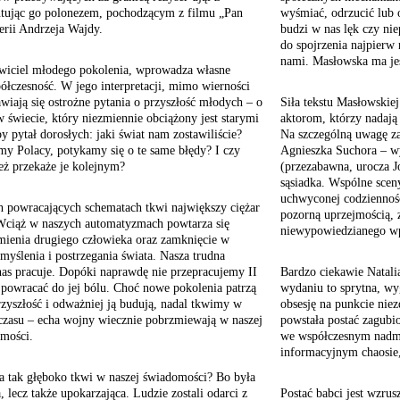
ując go polonezem, pochodzącym z filmu „Pan
wyśmiać, odrzucić lub o
erii Andrzeja Wajdy.
budzi w nas lęk czy ni
do spojrzenia najpierw 
nami. Masłowska ma je
awiciel młodego pokolenia, wprowadza własne
półczesność. W jego interpretacji, mimo wierności
wiają się ostrożne pytania o przyszłość młodych – o
Siła tekstu Masłowskiej
w świecie, który niezmiennie obciążony jest starymi
aktorom, którzy nadają
 pytał dorosłych: jaki świat nam zostawiliście?
Na szczególną uwagę za
my Polacy, potykamy się o te same błędy? I czy
Agnieszka Suchora – wys
 też przekaże je kolejnym?
(przezabawna, urocza J
sąsiadka. Wspólne sceny
uchwyconej codzienności
h powracających schematach tkwi największy ciężar
pozorną uprzejmością, z
Wciąż w naszych automatyzmach powtarza się
niewypowiedzianego wpr
mienia drugiego człowieka oraz zamknięcie w
myślenia i postrzegania świata. Nasza trudna
 nas pracuje. Dopóki naprawdę nie przepracujemy II
Bardzo ciekawie Natali
powracać do jej bólu. Choć nowe pokolenia patrzą
wydaniu to sprytna, w
rzyszłość i odważniej ją budują, nadal tkwimy w
obsesję na punkcie niez
czasu – echa wojny wiecznie pobrzmiewają w naszej
powstała postać zagubio
mości.
we współczesnym nadm
informacyjnym chaosie, 
a tak głęboko tkwi w naszej świadomości? Bo była
a, lecz także upokarzająca. Ludzie zostali odarci z
Postać babci jest wzrus