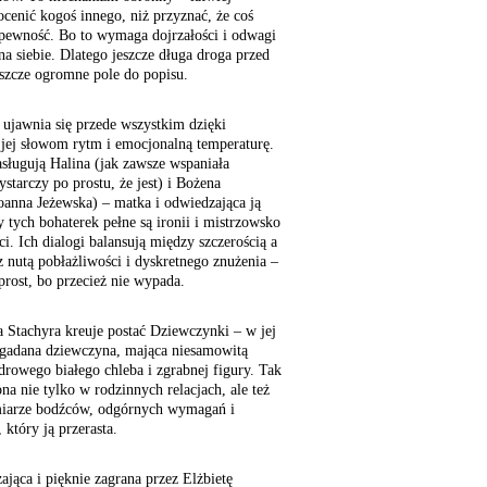
cenić kogoś innego, niż przyznać, że coś
epewność. Bo to wymaga dojrzałości i odwagi
na siebie. Dlatego jeszcze długa droga przed
szcze ogromne pole do popisu.
 ujawnia się przede wszystkim dzięki
 jej słowom rytm i emocjonalną temperaturę.
sługują Halina (jak zawsze wspaniała
tarczy po prostu, że jest) i Bożena
oanna Jeżewska) – matka i odwiedzająca ją
 tych bohaterek pełne są ironii i mistrzowsko
. Ich dialogi balansują między szczerością a
 nutą pobłażliwości i dyskretnego znużenia –
ost, bo przecież nie wypada.
a Stachyra kreuje postać Dziewczynki – w jej
ygadana dziewczyna, mająca niesamowitą
drowego białego chleba i zgrabnej figury. Tak
na nie tylko w rodzinnych relacjach, ale też
iarze bodźców, odgórnych wymagań i
który ją przerasta.
zająca i pięknie zagrana przez Elżbietę