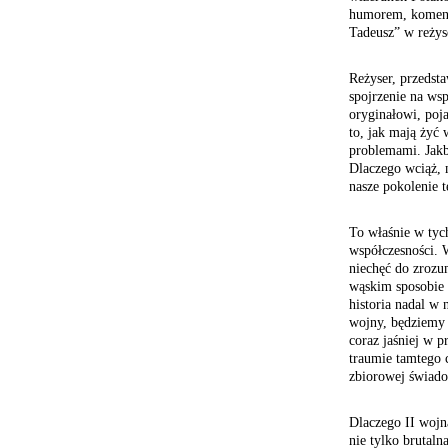
humorem, koment
Tadeusz” w reżys
Reżyser, przedst
spojrzenie na ws
oryginałowi, poja
to, jak mają żyć 
problemami. Jakby
Dlaczego wciąż, 
nasze pokolenie
To właśnie w tyc
współczesności. 
niechęć do zrozu
wąskim sposobie 
historia nadal w
wojny, będziemy 
coraz jaśniej w p
traumie tamtego 
zbiorowej świado
Dlaczego II wojn
nie tylko brutaln