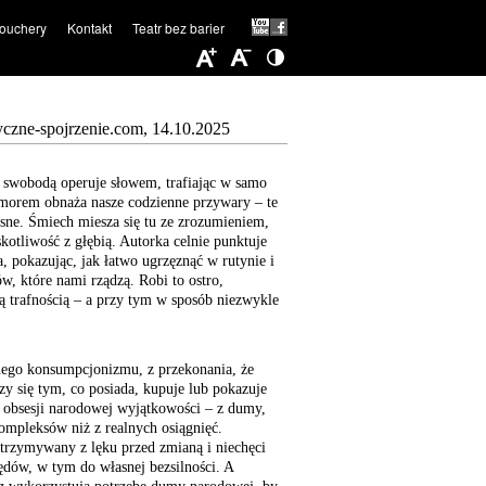
ouchery
Kontakt
Teatr bez barier
yczne-spojrzenie.com, 14.10.2025
 swobodą operuje słowem, trafiając w samo
umorem obnaża nasze codzienne przywary – te
esne. Śmiech miesza się tu ze zrozumieniem,
kotliwość z głębią. Autorka celnie punktuje
, pokazując, jak łatwo ugrzęznąć w rutynie i
w, które nami rządzą. Robi to ostro,
ną trafnością – a przy tym w sposób niezwykle
nego konsumpcjonizmu, z przekonania, że
zy się tym, co posiada, kupuje lub pokazuje
j obsesji narodowej wyjątkowości – z dumy,
kompleksów niż z realnych osiągnięć.
dtrzymywany z lęku przed zmianą i niechęci
ędów, w tym do własnej bezsilności. A