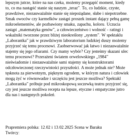
lepszym jutrze, które na nas czeka, możemy przegapić moment, kiedy
to, co ma nastąpić stanie się naszym „teraz”. To, co ludzkie, czyste,
prawdziwe, niezauważalnie stanie się niepożądane, słabe i niepotrzebne.
Smak owoców czy karmelków zastąpi proszek instant dający pełną gamę
mikroelementów, ale pozbawiony smaku, zapachu, koloru. Uczucia
zastąpi „matematyka genów”, a człowieczeństwo i wolność - ratingi i
wskaźniki tworzone przez bliżej nieokreślony „system”. W spektaklu
„Laborantka” jak w prawdziwym laboratorium ludzkiej duszy możemy
przyjrzeć się temu procesowi. Zaobserwować jak łatwo i niezauważalnie
stajemy się jego ofiarami. Czy mamy wybór? Czy jesteśmy skazani ulec
temu procesowi? Przerażeni światem orwelowskiego „1984”
nieświadomie i niezauważalnie sami stajemy się konstruktorami
odczłowieczonej rzeczywistości przyszłości. A może jednak nie? Może
tęsknota za pierwotnym, pięknym ogrodem, w którym natura i człowiek
mogą żyć w równowadze i szczęściu jest jeszcze możliwa? Spektakl
„Laborantka” próbuje pod mikroskopową soczewką teatru przyjrzeć się,
czy jest jeszcze możliwa recepta na lepsze, etyczne i empatyczne jutro
dla nas i następnych pokoleń.
Prapremiera polska: 12.02 i 13.02.2025 Scena w Baraku
Twórcy: