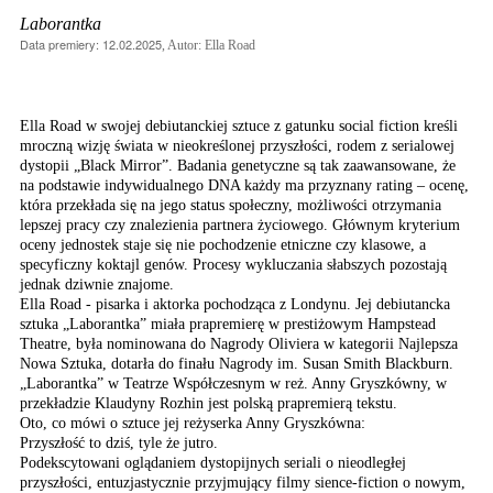
Laborantka
Data premiery: 12.02.2025
, Autor: Ella Road
Ella Road w swojej debiutanckiej sztuce z gatunku social fiction kreśli
mroczną wizję świata w nieokreślonej przyszłości, rodem z serialowej
dystopii „Black Mirror”. Badania genetyczne są tak zaawansowane, że
na podstawie indywidualnego DNA każdy ma przyznany rating – ocenę,
która przekłada się na jego status społeczny, możliwości otrzymania
lepszej pracy czy znalezienia partnera życiowego. Głównym kryterium
oceny jednostek staje się nie pochodzenie etniczne czy klasowe, a
specyficzny koktajl genów. Procesy wykluczania słabszych pozostają
jednak dziwnie znajome.
Ella Road - pisarka i aktorka pochodząca z Londynu. Jej debiutancka
sztuka „Laborantka” miała prapremierę w prestiżowym Hampstead
Theatre, była nominowana do Nagrody Oliviera w kategorii Najlepsza
Nowa Sztuka, dotarła do finału Nagrody im. Susan Smith Blackburn.
„Laborantka” w Teatrze Współczesnym w reż. Anny Gryszkówny, w
przekładzie Klaudyny Rozhin jest polską prapremierą tekstu.
Oto, co mówi o sztuce jej reżyserka Anny Gryszkówna:
Przyszłość to dziś, tyle że jutro.
Podekscytowani oglądaniem dystopijnych seriali o nieodległej
przyszłości, entuzjastycznie przyjmujący filmy sience-fiction o nowym,