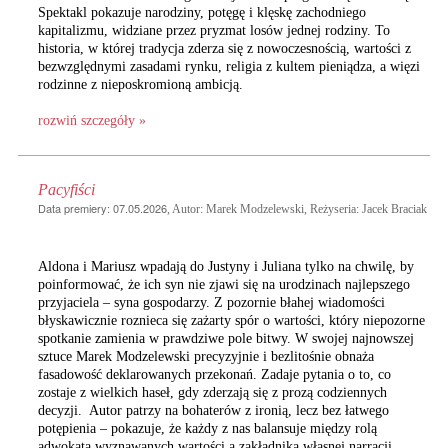
Spektakl pokazuje narodziny, potęgę i klęskę zachodniego
kapitalizmu, widziane przez pryzmat losów jednej rodziny. To
historia, w której tradycja zderza się z nowoczesnością, wartości z
bezwzględnymi zasadami rynku, religia z kultem pieniądza, a więzi
rodzinne z nieposkromioną ambicją.
rozwiń szczegóły »
Pacyfiści
Data premiery: 07.05.2026
, Autor: Marek Modzelewski, Reżyseria: Jacek Braciak
Aldona i Mariusz wpadają do Justyny i Juliana tylko na chwilę, by
poinformować, że ich syn nie zjawi się na urodzinach najlepszego
przyjaciela – syna gospodarzy. Z pozornie błahej wiadomości
błyskawicznie roznieca się zażarty spór o wartości, który niepozorne
spotkanie zamienia w prawdziwe pole bitwy. W swojej najnowszej
sztuce Marek Modzelewski precyzyjnie i bezlitośnie obnaża
fasadowość deklarowanych przekonań. Zadaje pytania o to, co
zostaje z wielkich haseł, gdy zderzają się z prozą codziennych
decyzji. Autor patrzy na bohaterów z ironią, lecz bez łatwego
potępienia – pokazuje, że każdy z nas balansuje między rolą
adwokata wyznawanych wartości a zakładnika własnej narracji.