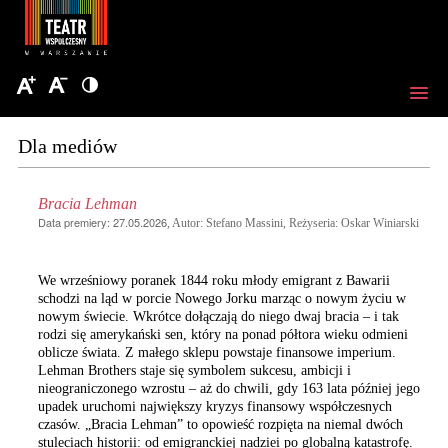
Dla mediów
Bracia Lehman
Data premiery: 27.05.2026
, Autor: Stefano Massini, Reżyseria: Oskar Winiarski
We wrześniowy poranek 1844 roku młody emigrant z Bawarii
schodzi na ląd w porcie Nowego Jorku marząc o nowym życiu w
nowym świecie. Wkrótce dołączają do niego dwaj bracia – i tak
rodzi się amerykański sen, który na ponad półtora wieku odmieni
oblicze świata. Z małego sklepu powstaje finansowe imperium.
Lehman Brothers staje się symbolem sukcesu, ambicji i
nieograniczonego wzrostu – aż do chwili, gdy 163 lata później jego
upadek uruchomi największy kryzys finansowy współczesnych
czasów. „Bracia Lehman” to opowieść rozpięta na niemal dwóch
stuleciach historii: od emigranckiej nadziei po globalną katastrofę.