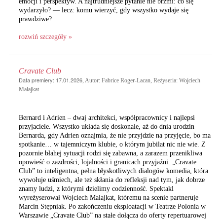
emocji i perspektyw. A najtrudniejsze pytanie nie brzmi: co się
wydarzyło? — lecz: komu wierzyć, gdy wszystko wydaje się
prawdziwe?
rozwiń szczegóły »
Cravate Club
Data premiery: 17.01.2026
, Autor: Fabrice Roger-Lacan, Reżyseria: Wojciech
Malajkat
Bernard i Adrien – dwaj architekci, współpracownicy i najlepsi
przyjaciele. Wszystko układa się doskonale, aż do dnia urodzin
Bernarda, gdy Adrien oznajmia, że nie przyjdzie na przyjęcie, bo ma
spotkanie… w tajemniczym klubie, o którym jubilat nic nie wie. Z
pozornie błahej sytuacji rodzi się zabawna, a zarazem przenikliwa
opowieść o zazdrości, lojalności i granicach przyjaźni. „Cravate
Club” to inteligentna, pełna błyskotliwych dialogów komedia, która
wywołuje uśmiech, ale też skłania do refleksji nad tym, jak dobrze
znamy ludzi, z którymi dzielimy codzienność. Spektakl
wyreżyserował Wojciech Malajkat, któremu na scenie partneruje
Marcin Stępniak. Po zakończeniu eksploatacji w Teatrze Polonia w
Warszawie „Cravate Club” na stałe dołącza do oferty repertuarowej