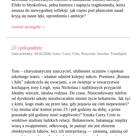
Efekt to błyskotliwa, pełna humoru i napięcia tragikomedia, która
zmusza do niewygodnej refleksji: jak często pod płaszczem zasad
kryją się nasze lęki, uprzedzenia i ambicje?
rozwiń szczegóły »
23 i pół godziny
Data premiery: 25.02.2026
, Autor: Carey Crim, Reżyseria: Jarosław Tumidajski
Tom – charyzmatyczny nauczyciel, ulubieniec uczniów i opiekun
szkolnego teatru – właśnie odniósł kolejny sukces. Premiera „Romea
i Julii” zakończyła się owacjami, a on świętuje w towarzystwie
kochającej żony Leigh, syna Nicholasa i najbliższych przyjaciół.
Idealny wieczór, idealna rodzina. Do czasu. Nieoczekiwany telefon
od dyrektorki szkoły nieodwracalnie zmieni życie bohaterów. Jak żyć
z kimś, kogo znało się przez lata, gdy pojawia się cień niepewności?
Czy można ufać komuś przez 23 i pół godziny na dobę, a przez
pozostałe pół godziny mieć wątpliwości? Sztuka Carey Crim to
wnikliwe studium ludzkich relacji. Bohaterowie, balansując między
wiarą a zwątpieniem, odkrywają, że pamięć nie jest zbiorem
obiektywnych faktów, lecz ich interpretacją — zmienną, zależną od