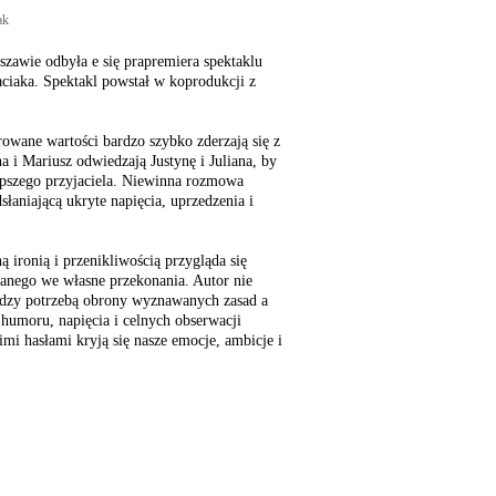
ak
zawie odbyła e się prapremiera spektaklu
ciaka. Spektakl powstał w koprodukcji z
rowane wartości bardzo szybko zderzają się z
a i Mariusz odwiedzają Justynę i Juliana, by
lepszego przyjaciela. Niewinna rozmowa
łaniającą ukryte napięcia, uprzedzenia i
 ironią i przenikliwością przygląda się
anego we własne przekonania. Autor nie
dzy potrzebą obrony wyznawanych zasad a
 humoru, napięcia i celnych obserwacji
imi hasłami kryją się nasze emocje, ambicje i