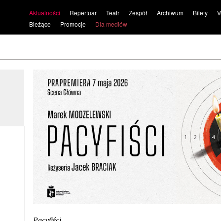
Aktualności
Repertuar
Teatr
Zespół
Archiwum
Bilety
V
Bieżące
Promocje
Dla mediów
Pacyfiści