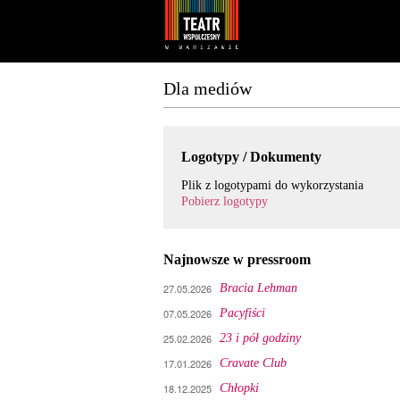
Youtube
Facebook
Dla mediów
Logotypy / Dokumenty
Plik z logotypami do wykorzystania
Pobierz logotypy
Najnowsze w pressroom
27.05.2026
Bracia Lehman
07.05.2026
Pacyfiści
25.02.2026
23 i pół godziny
17.01.2026
Cravate Club
18.12.2025
Chłopki