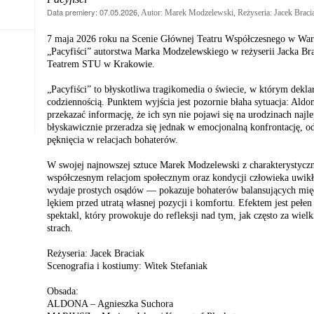
Data premiery: 07.05.2026
, Autor: Marek Modzelewski, Reżyseria: Jacek Braci
7 maja 2026 roku na Scenie Głównej Teatru Współczesnego w Wars
„Pacyfiści” autorstwa Marka Modzelewskiego w reżyserii Jacka Bra
Teatrem STU w Krakowie.
„Pacyfiści” to błyskotliwa tragikomedia o świecie, w którym dekla
codziennością. Punktem wyjścia jest pozornie błaha sytuacja: Aldon
przekazać informację, że ich syn nie pojawi się na urodzinach naj
błyskawicznie przeradza się jednak w emocjonalną konfrontację, ods
pęknięcia w relacjach bohaterów.
W swojej najnowszej sztuce Marek Modzelewski z charakterystyczną
współczesnym relacjom społecznym oraz kondycji człowieka uwikł
wydaje prostych osądów — pokazuje bohaterów balansujących mię
lękiem przed utratą własnej pozycji i komfortu. Efektem jest pełen
spektakl, który prowokuje do refleksji nad tym, jak często za wielk
strach.
Reżyseria: Jacek Braciak
Scenografia i kostiumy: Witek Stefaniak
Obsada:
ALDONA – Agnieszka Suchora