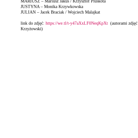
MARIUSZ – Mariusz Jakus / Krzysztof Pluskota
JUSTYNA – Monika Krzywkowska
JULIAN – Jacek Braciak / Wojciech Malajkat
link do zdjęć:
https://we.tl/t-y47aXxLF0NeqKpXt
(autorami zdjęć 
Krzyżowski)