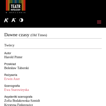
Dawne czasy
(Old Times)
Twórcy
Autor
Harold Pinter
Przekład
Bolesław Taborski
Reżyseria
Erwin Axer
Scenografia
Ewa Starowieyska
Asystentki scenografa
Zofia Bodakowska-Szmidt
Krystyna Fedorowicz