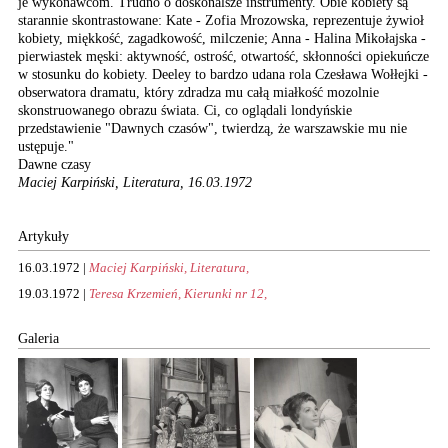
je wykonawcom. Trudno o doskonalsze instrumenty. Obie kobiety są
starannie skontrastowane: Kate - Zofia Mrozowska, reprezentuje żywioł
kobiety, miękkość, zagadkowość, milczenie; Anna - Halina Mikołajska -
pierwiastek męski: aktywność, ostrość, otwartość, skłonności opiekuńcze
w stosunku do kobiety. Deeley to bardzo udana rola Czesława Wołłejki -
obserwatora dramatu, który zdradza mu całą miałkość mozolnie
skonstruowanego obrazu świata. Ci, co oglądali londyńskie
przedstawienie "Dawnych czasów", twierdzą, że warszawskie mu nie
ustępuje."
Dawne czasy
Maciej Karpiński, Literatura, 16.03.1972
Artykuły
16.03.1972 |
Maciej Karpiński, Literatura,
19.03.1972 |
Teresa Krzemień, Kierunki nr 12,
Galeria