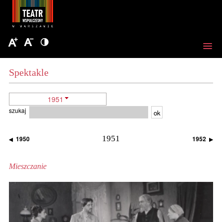
Spektakle
1951
szukaj
ok
1951
1950
1952
◀
▶
Mieszczanie