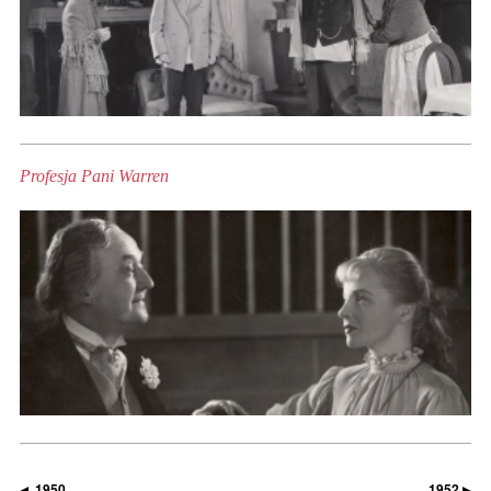
Profesja Pani Warren
1950
1952
◀
▶