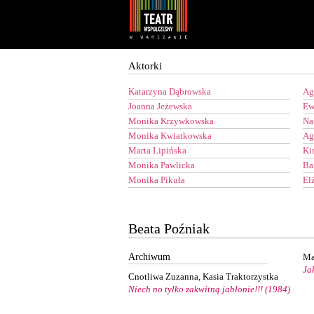
Youtube
Facebook
Aktorki
Katarzyna Dąbrowska
Ag
Joanna Jeżewska
Ew
Monika Krzywkowska
Na
Monika Kwiatkowska
Ag
Marta Lipińska
Ki
Monika Pawlicka
Ba
Monika Pikuła
El
Beata Poźniak
Archiwum
Ma
Jak
Cnotliwa Zuzanna, Kasia Traktorzystka
Niech no tylko zakwitną jabłonie!!! (1984)