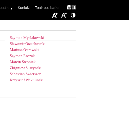
ouchery
Kontakt
Teatr bez barier
Szymon Mysłakowski
Sławomir Orzechowski
Mariusz Ostrowski
Szymon Roszak
Marcin Stępniak
Zbigniew Suszyński
Sebastian Świerszcz
Krzysztof Wakuliński