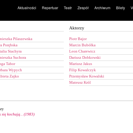
Aktualności
Repertuar
Teatr
Zespół
Archiwum
Bilety
V
Aktorzy
nieszka Pilaszewska
Piotr Bajor
a Porębska
Marcin Bubółka
talia Stachyra
Leon Charewicz
nieszka Suchora
Dariusz Dobkowski
nga Tabor
Mariusz Jakus
rbara Wypych
Filip Kowalczyk
żbieta Zajko
Przemysław Kowalski
Mateusz Król
ry
 się kochają... (1983)