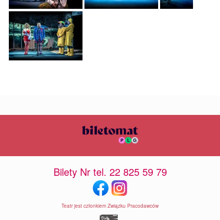
Bilety Nr tel. 22 825 59 79
Teatr jest członkiem Związku Pracodawców