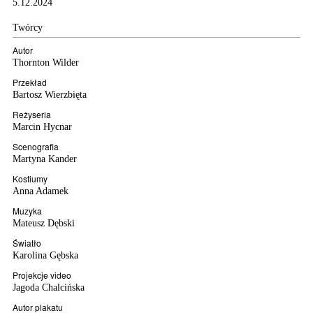
5.12.2024
Twórcy
Autor
Thornton Wilder
Przekład
Bartosz Wierzbięta
Reżyseria
Marcin Hycnar
Scenografia
Martyna Kander
Kostiumy
Anna Adamek
Muzyka
Mateusz Dębski
Światło
Karolina Gębska
Projekcje video
Jagoda Chalcińska
Autor plakatu