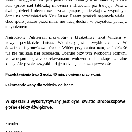
stażem: Maggie – czarująca pani domu i George – skromny wynalazca
koła (prace nad tabliczką mnożenia i alfabetem już trwają). Wraz z
dwójką dzieci i nieco ekscentryczną gosposią mieszkają w wygodnym
domu na przedmieściach New Jersey. Razem przeżyli naprawdę wiele i
choć sporo jeszcze przed nimi, nie tracą ducha i w przyszłość patrzą z
optymizmem.
Nagrodzony Pulitzerem przewrotny i błyskotliwy tekst Wildera w
nowym przekładzie Bartosza Wierzbięty jest niezwykle aktualny. W
dowcipnej i groteskowej formie Wilder przypomina nam, że ludzkość
już nie raz stała nad przepaścią. Operuje przy tym swobodnie różnymi
konwencjami, igra z oczekiwaniami widowni i demaskuje teatralne
kulisy. Ale przede wszystkim daje nadzieję na lepszą przyszłość.
Przedstawienie trwa 2 godz. 40 min. z dwiema przerwami.
Rekomendowany dla Widzów od lat 12.
W spektaklu wykorzystywany jest dym, światło stroboskopowe,
głośne efekty dźwiękowe.
Premiera