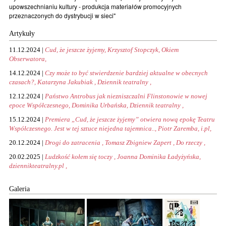
upowszechnianiu kultury - produkcja materiałów promocyjnych
przeznaczonych do dystrybucji w sieci"
Artykuły
11.12.2024 |
Cud, że jeszcze żyjemy, Krzysztof Stopczyk, Okiem
Obserwatora,
14.12.2024 |
Czy może to być stwierdzenie bardziej aktualne w obecnych
czasach?, Katarzyna Jakubiak , Dziennik teatralny ,
12.12.2024 |
Państwo Antrobus jak niezniszczalni Flinstonowie w nowej
epoce Współczesnego, Dominika Urbańska, Dziennik teatralny ,
15.12.2024 |
Premiera „Cud, że jeszcze żyjemy” otwiera nową epokę Teatru
Współczesnego. Jest w tej sztuce niejedna tajemnica.., Piotr Zaremba, i.pl,
20.12.2024 |
Drogi do zatracenia , Tomasz Zbigniew Zapert , Do rzeczy ,
20.02.2025 |
Ludzkość kołem się toczy , Joanna Dominika Ładyżyńska,
dziennikteatralny.pl ,
Galeria