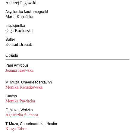
Andrzej Pągowski
Asystentka kostiumografki
Marta Kopańska
Inspicjentka
Olga Kucharska
Sufler
Konrad Braciak
Obsada
Pani Antrobus
Joanna Jeżewska
M. Muza, Cheerleaderka, Ivy
Monika Kwiatkowska
Gladys
Monika Pawlicka
E. Muza, Wróżka
Agnieszka Suchora
T. Muza, Cheerleaderka, Hester
Kinga Tabor