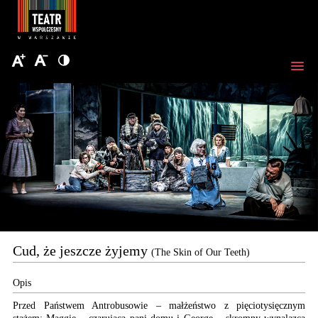
Cud, że jeszcze żyjemy
(The Skin of Our Teeth)
Opis
Przed Państwem Antrobusowie – małżeństwo z pięciotysięcznym