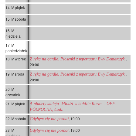
14 IV piątek
15 IV sobota
16 IV
niedziela
17 IV
poniedziałek
18 IV wtorek
,
Z ręką na gardle. Piosenki z repertuaru Ewy Demarczyk.
20:00
19 IV środa
,
Z ręką na gardle. Piosenki z repertuaru Ewy Demarczyk.
20:00
20 IV
czwartek
21 IV piątek
A planety szaleją. Młodzi w hołdzie Korze. - OFF-
PÓŁNOCNA, Łódź
22 IV sobota
, 19:00
Gdybym cię nie poznał
23 IV
, 19:00
Gdybym cię nie poznał
niedziela