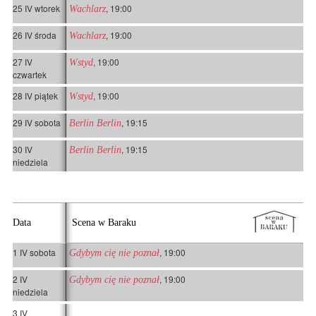
25 IV wtorek
, 19:00
Wachlarz
26 IV środa
, 19:00
Wachlarz
27 IV
, 19:00
Wstyd
czwartek
28 IV piątek
, 19:00
Wstyd
29 IV sobota
, 19:15
Berlin Berlin
30 IV
, 19:15
Berlin Berlin
niedziela
Data
Scena w Baraku
1 IV sobota
, 19:00
Gdybym cię nie poznał
2 IV
, 19:00
Gdybym cię nie poznał
niedziela
3 IV