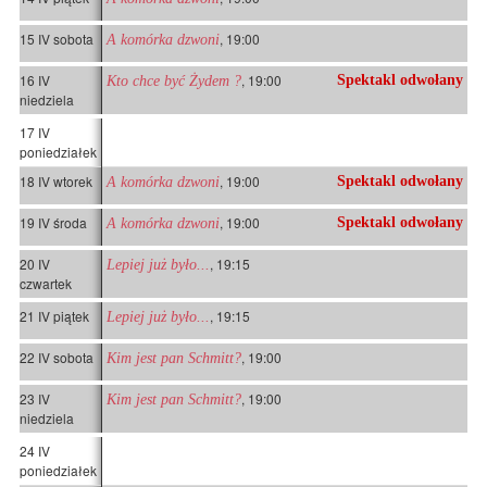
15 IV sobota
, 19:00
A komórka dzwoni
16 IV
, 19:00
Spektakl odwołany
Kto chce być Żydem ?
niedziela
17 IV
poniedziałek
18 IV wtorek
, 19:00
Spektakl odwołany
A komórka dzwoni
19 IV środa
, 19:00
Spektakl odwołany
A komórka dzwoni
20 IV
, 19:15
Lepiej już było...
czwartek
21 IV piątek
, 19:15
Lepiej już było...
22 IV sobota
, 19:00
Kim jest pan Schmitt?
23 IV
, 19:00
Kim jest pan Schmitt?
niedziela
24 IV
poniedziałek