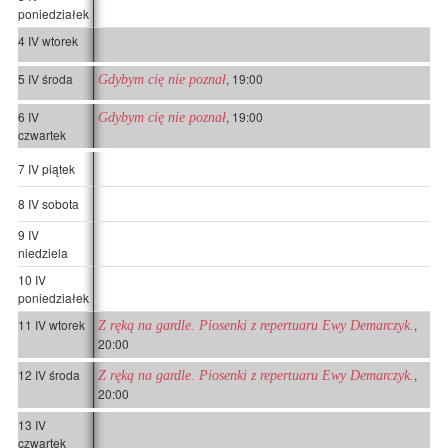
poniedziałek
4 IV wtorek
5 IV środa
, 19:00
Gdybym cię nie poznał
6 IV
, 19:00
Gdybym cię nie poznał
czwartek
7 IV piątek
8 IV sobota
9 IV
niedziela
10 IV
poniedziałek
11 IV wtorek
,
Z ręką na gardle. Piosenki z repertuaru Ewy Demarczyk.
20:00
12 IV środa
,
Z ręką na gardle. Piosenki z repertuaru Ewy Demarczyk.
20:00
13 IV
czwartek