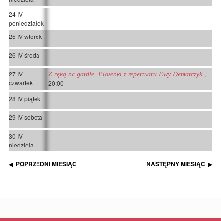
24 IV
poniedziałek
25 IV wtorek
26 IV środa
27 IV
,
Z ręką na gardle. Piosenki z repertuaru Ewy Demarczyk.
czwartek
20:00
28 IV piątek
29 IV sobota
30 IV
niedziela
POPRZEDNI MIESIĄC
NASTĘPNY MIESIĄC
◀
▶