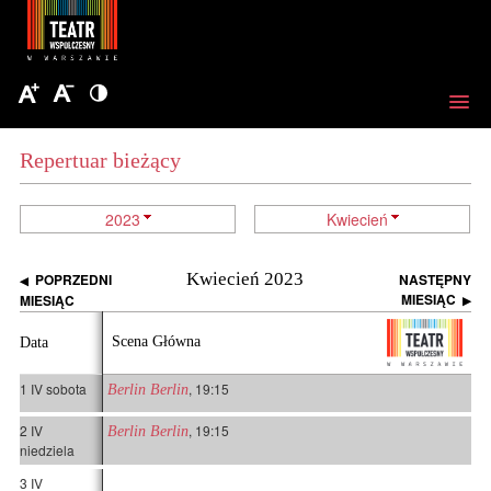
Repertuar bieżący
2023
Kwiecień
Kwiecień 2023
POPRZEDNI
NASTĘPNY
◀
MIESIĄC
MIESIĄC
▶
Scena Główna
Data
1 IV sobota
, 19:15
Berlin Berlin
2 IV
, 19:15
Berlin Berlin
niedziela
3 IV