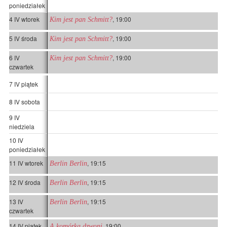
poniedziałek
4 IV wtorek
, 19:00
Kim jest pan Schmitt?
5 IV środa
, 19:00
Kim jest pan Schmitt?
6 IV
, 19:00
Kim jest pan Schmitt?
czwartek
7 IV piątek
8 IV sobota
9 IV
niedziela
10 IV
poniedziałek
11 IV wtorek
, 19:15
Berlin Berlin
12 IV środa
, 19:15
Berlin Berlin
13 IV
, 19:15
Berlin Berlin
czwartek
14 IV piątek
, 19:00
A komórka dzwoni