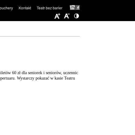
ouchery
Kontakt
Teatr bez barier
etów 60 zł dla seniorek i seniorów, uczennic
epertuaru. Wystarczy pokazać w kasie Teatru