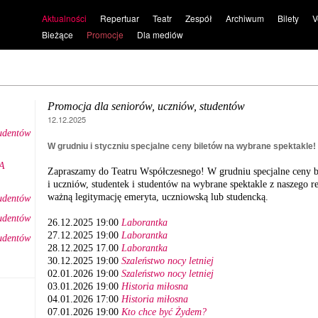
Aktualności
Repertuar
Teatr
Zespół
Archiwum
Bilety
V
Bieżące
Promocje
Dla mediów
Promocja dla seniorów, uczniów, studentów
12.12.2025
tudentów
W grudniu i styczniu specjalne ceny biletów na wybrane spektakle!
A
Zapraszamy do Teatru Współczesnego! W grudniu specjalne ceny bil
i uczniów, studentek i studentów na wybrane spektakle z naszego r
ważną legitymację emeryta, uczniowską lub studencką.
tudentów
tudentów
26.12.2025 19:00
Laborantka
27.12.2025 19:00
Laborantka
tudentów
28.12.2025 17.00
Laborantka
30.12.2025 19:00
Szaleństwo nocy letniej
02.01.2026 19:00
Szaleństwo nocy letniej
03.01.2026 19:00
Historia miłosna
04.01.2026 17:00
Historia miłosna
07.01.2026 19:00
Kto chce być Żydem?