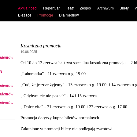
Aktualności
Repertuar
Teatr
Zespół
Archiwum
Bilety
V
Bieżące
Promocje
Dla mediów
Kosmiczna promocja
10.06.2025
tudentów
Od 10 do 12 czerwca br. trwa specjalna kosmiczna promocja - 2 b
A
„Laborantka” - 11 czerwca o g. 19.00
„Cud, że jeszcze żyjemy” - 13 czerwca o g. 19.00 i 14 czerwca o g
tudentów
tudentów
„ Gdybym cię nie poznał” - 14 i 15 czerwca
tudentów
„ Dolce vita” - 21 czerwca o g. 19.00 i 22 czerwca o g. 17.00
Promocja dotyczy kupna biletów normalnych.
Zakupione w promocji bilety nie podlegają zwrotowi.