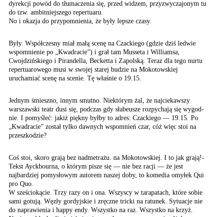
dy­rekcji powód do tłumaczenia się, przed widzem, przyzwyczajonym tu
do tzw. ambitniejszego repertuaru.
No i okazja do przypomnienia, że były lepsze czasy.
Były. Współczesny miał małą sce­nę na Czackiego (gdzie dziś ledwie
wspomnienie po „Kwadracie”) i grał tam Musseta i Williamsa,
Cwojdziń­skiego i Pirandella, Becketta i Za­polską. Teraz dla tego nurtu
reper­tuarowego musi w swojej starej bu­dzie na Mokotowskiej
uruchamiać scenę na scenie. Tę właśnie o 19.15.
Jednym śmieszno, innym smutno. Niektórym żal, że najciekawszy
warszawski teatr dusi się, podczas gdy słabeusze rozpychają się wygod­
nie. I pomyśleć: jakiż piękny byłby to adres: Czackiego — 19.15. Po
„Kwadracie” został tylko dawnych wspomnień czar, cóż więc stoi na
przeszkodzie?
Coś stoi, skoro grają bez nadmetrażu. na Mokotowskiej. I to jak grają!-
Tekst Ayckbourna, o którym pisze się — nie bez racji — że jest
najbardziej pomysłowym autorem naszej doby, to komedia omyłek Qui
pro Quo.
W sześciokącie. Trzy razy on i ona. Wszyscy w tarapatach, które sobie
sami gotują. Węzły gor­dyjskie i zręczne tricki na ratunek. Sytuacje nie
do naprawienia i happy endy. Wszystko na raz. Wszystko na krzyż.