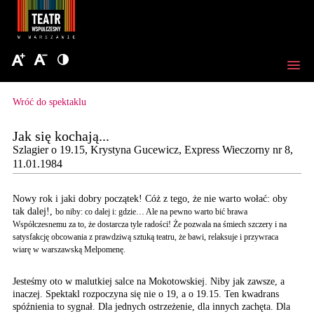
Wróć do spektaklu
Jak się kochają...
Szlagier o 19.15, Krystyna Gucewicz, Express Wieczorny nr 8,
11.01.1984
Nowy rok i jaki dobry początek! Cóż z tego, że nie warto wołać: oby
tak dalej!,
bo niby: co dalej i: gdzie… Ale na pewno warto bić brawa
Współczesnemu za to, że dostarcza tyle radości! Że pozwala na śmiech szczery i na
satysfakcję obcowania z prawdziwą sztuką teatru, że bawi, relaksuje i przywraca
wiarę
w war­szawską Melpomenę.
Jesteśmy oto w malutkiej salce na Mokotowskiej. Niby jak zawsze, a
inaczej. Spektakl rozpoczyna się nie o 19, a o 19.15. Ten kwadrans
spóźnienia to sygnał. Dla jednych ostrze­żenie, dla innych zachęta. Dla