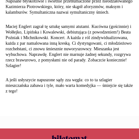
Napisane błyskotliwie i świetnie przetłumaczone przez nieodżałowanego
Kazimierza Piotrowskiego, który, nie skąpił aforyzmów, mak­sym i
kalamburów. Symultaniczna nazwai symultaniczny śmiech.
Maciej Englert zagrał tę sztukę samymi atutami. Kucówna (gościnnie) i
Wołłejko, Lipińska i Kowa­lewski, debiutująca (z powodzeniem!) Beata
Poźniak i Michnikowski. Koncert. A każda z ról zindywidualizowana,
każda z par namalowana inną kreską. Ci dystyngowani, ci młodzieżowo
rozchełstani, ci znowu śmiesznie nuworyszowscy. Mie­szanka jest
wybuchowa. Naprawdę. Englert nie marnuje żadnej sekundy, rozgrywa
rzecz brawurowo, z pomy­słami nie od parady. Zobaczcie ko­niecznie!
Szlagier!
A jeśli usłyszycie napuszone sądy zza węgła: co to ta szlagier
mieszczańska zabawa i tyle, mało warta komedyjka — śmiejcie się także
z tego!