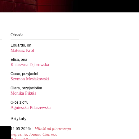
Obsada
Eduardo, on
Mateusz Król
Elisa, ona
Katarzyna Dąbrowska
Oscar, przyjaciel
Szymon Mysłakowski
Clara, przyjaciółka
Monika Pikuła
Głos z offu
Agnieszka Pilaszewska
Artykuły
11.05.2026r. |
Miłość od pierwszego
wejrzenia, Joanna Okarma,