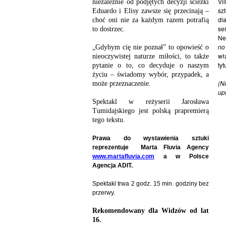
V
niezależnie od podjętych decyzji ścieżki
sz
Eduardo i Elisy zawsze się przecinają –
dl
choć oni nie za każdym razem potrafią
se
to dostrzec.
Ne
no
„Gdybym cię nie poznał” to opowieść o
wł
nieoczywistej naturze miłości, to także
ty
pytanie o to, co decyduje o naszym
życiu – świadomy wybór, przypadek, a
(
może przeznaczenie.
up
Spektakl w reżyserii Jarosława
Tumidajskiego jest polską prapremierą
tego tekstu.
Prawa do wystawienia sztuki
reprezentuje Marta Fluvia Agency
www.martafluvia.com
a w Polsce
Agencja ADIT.
Spektakl trwa 2 godz. 15 min. godziny bez
przerwy.
Rekomendowany dla Widzów od lat
16.