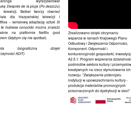
illaronga wyreżyserował
tukę
Després de la pluja
(
Po deszczu
)
a telewizji. Belbel tworzy również
riale dla hiszpańskiej telewizji i
tflixa − serialową adaptację sztuki
Si
 te hubiese conocido
można znaleźć
aśnie na platformie Netflix (pod
Zrealizowano dzięki otrzymaniu
tułem
Gdybym cię nie spotkał
).
wsparcia w ramach Krajowego Planu
Odbudowy i Zwiększenia Odporności,
Nota biograficzna dzięki
Komponent: Odporność i
rzejmości ADIT)
konkurencyjność gospodarki; Inwestycj
A2.5.1: Program wspierania działalnośc
podmiotów sektora kultury i przemysłó
kreatywnych na rzecz stymulowania ich
rozwoju. "Zwiększenie potencjału
instytucji w upowszechnianiu kultury -
produkcja materiałów promocyjnych
przeznaczonych do dystrybucji w sieci"