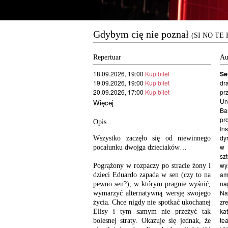
Gdybym cię nie poznał
(SI NO TE
Repertuar
Au
18.09.2026, 19:00
Kup bilet
Se
19.09.2026, 19:00
Kup bilet
dr
20.09.2026, 17:00
Kup bilet
pr
Un
Więcej
Ba
pr
Opis
In
dy
Wszystko zaczęło się od niewinnego
w 
pocałunku dwojga dzieciaków…
sz
wy
Pogrążony w rozpaczy po stracie żony i
am
dzieci Eduardo zapada w sen (czy to na
na
pewno sen?), w którym pragnie wyśnić,
Na
wymarzyć alternatywną wersję swojego
zr
życia. Chce nigdy nie spotkać ukochanej
ka
Elisy i tym samym nie przeżyć tak
te
bolesnej straty. Okazuje się jednak, że