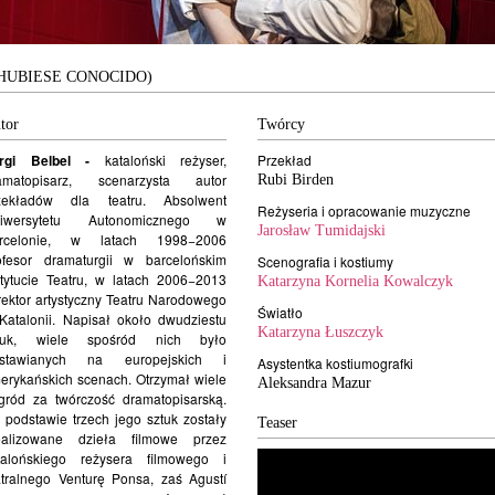
 HUBIESE CONOCIDO)
tor
Twórcy
rgi Belbel -
kataloński reżyser,
Przekład
amatopisarz, scenarzysta autor
Rubi Birden
zekładów dla teatru. Absolwent
Reżyseria i opracowanie muzyczne
iwersytetu Autonomicznego w
Jarosław Tumidajski
rcelonie, w latach 1998−2006
ofesor dramaturgii w barcelońskim
Scenografia i kostiumy
stytucie Teatru, w latach 2006−2013
Katarzyna Kornelia Kowalczyk
rektor artystyczny Teatru Narodowego
Światło
Katalonii. Napisał około dwudziestu
Katarzyna Łuszczyk
tuk, wiele spośród nich było
stawianych na europejskich i
Asystentka kostiumografki
erykańskich scenach. Otrzymał wiele
Aleksandra Mazur
gród za twórczość dramatopisarską.
 podstawie trzech jego sztuk zostały
Teaser
ealizowane dzieła filmowe przez
talońskiego reżysera filmowego i
atralnego Venturę Ponsa, zaś Agustí