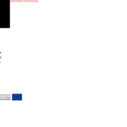
DziennikTeatralny,
a
i
w