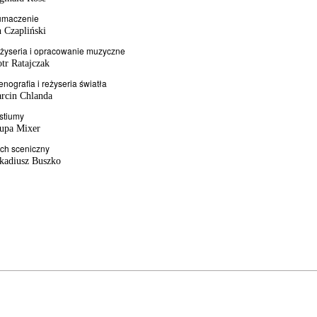
umaczenie
n Czapliński
żyseria i opracowanie muzyczne
otr Ratajczak
enografia i reżyseria światła
rcin Chlanda
stiumy
upa Mixer
ch sceniczny
kadiusz Buszko