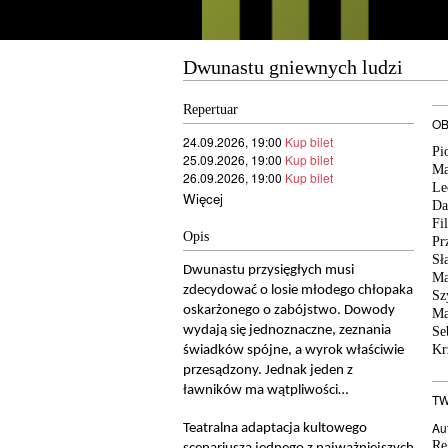
Dwunastu gniewnych ludzi
Repertuar
OB
24.09.2026, 19:00
Kup bilet
Pi
25.09.2026, 19:00
Kup bilet
Ma
26.09.2026, 19:00
Kup bilet
Le
Więcej
Da
Fi
Opis
Pr
Sł
Dwunastu przysięgłych musi
Ma
zdecydować o losie młodego chłopaka
Sz
oskarżonego o zabójstwo. Dowody
Ma
wydają się jednoznaczne, zeznania
Se
Kr
świadków spójne, a wyrok właściwie
przesądzony. Jednak jeden z
ławników ma wątpliwości…
TW
Au
Teatralna adaptacja kultowego
Re