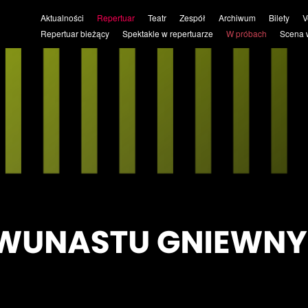
Aktualności
Repertuar
Teatr
Zespół
Archiwum
Bilety
V
Repertuar bieżący
Spektakle w repertuarze
W próbach
Scena 