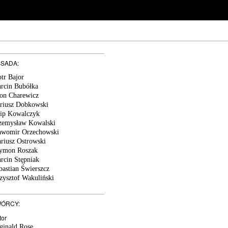
SADA:
otr Bajor
rcin Bubółka
on Charewicz
riusz Dobkowski
lip Kowalczyk
zemysław Kowalski
awomir Orzechowski
riusz Ostrowski
ymon Roszak
rcin Stępniak
bastian Świerszcz
zysztof Wakuliński
ÓRCY:
tor
ginald Rose