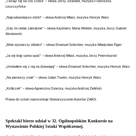
„I wciąż się na coś czeka” – słowa Jerzy Jurandot, muzyka Franciszka
Leszczyńska
„Najcudowniejsze nóżki” – słowa Andrzej Włast, muzyka Henryk Wars
„Gdy mi ciebie zabraknie” – słowa Kazimierz Maria Winkler, muzyka Jerzy Gabriel
Abratowski
„Mnie wystarczy słówko” – słowa Emanuel Szlechter, muzyka Władysław Eiger
„Ja się boję sama spać” – słowa Andrzej Włast, muzyka Jerzy Petersburski
„Umówiłem się z nią na dziewiątą” – słowa Emanuel Szlechter, muzyka Henryk Wars
„Na pierwszy znak” – słowa Julian Tuwim, muzyka Henryk Wars
„Króliczek” – słowa Agnieszka Osiecka, muzyka Andrzej Zieliński
Prawa do sztuki reprezentuje Stowarzyszenie Autorów ZAiKS.
Spektakl bierze udział w 32. Ogólnopolskim Konkursie na
Wystawienie Polskiej Sztuki Współczesnej.