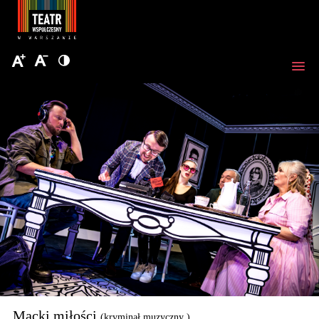
Macki miłości
(kryminał muzyczny )