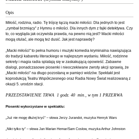
Opis
Miłość, rodzina, radio. Tę trójcę łączą macki miłości. Dla jednych to jest
„cymbał brzmiący” z Hymnu o miłości. Dla innych dym z fajki detektywa. Czy
to, co wygląda jak oczywista prawda, na pewno nią jest? Macki miłości
mogą otulać, ale mogą też dusić. Jak jest naprawdę?
„Macki miłości" to pełna humoru i muzyki komedia kryminalna nawiązująca
do tradycji kabaretu literackiego w najlepszym wydaniu. Miłość, rodzinne
sekrety i magia radia splatają się w zaskakującą opowieść. Zabawne
dialogi, ponadczasowe piosenki i nieoczekiwane zwroty akcji sprawią, że
„Macki miłości” na długo pozostaną w pamięci widzów. Spektakl jest
koprodukcją Teatru Współczesnego oraz Radia Nowy Świat realizowaną z
okazji 5. urodzin stacji.
PRZEDSTAWIENIE TRWA 1 godz. 40 min., w tym 1 PRZERWA
Piosenki wykorzystane w spektaklu:
„Już nie mogę dłużej kryć” – słowa Jerzy Jurandot, muzyka Henryk Wars
„Nikt tylko ty” – słowa Jan Marian Hemar/Sam Coslow, muzyka Arthur Johnston