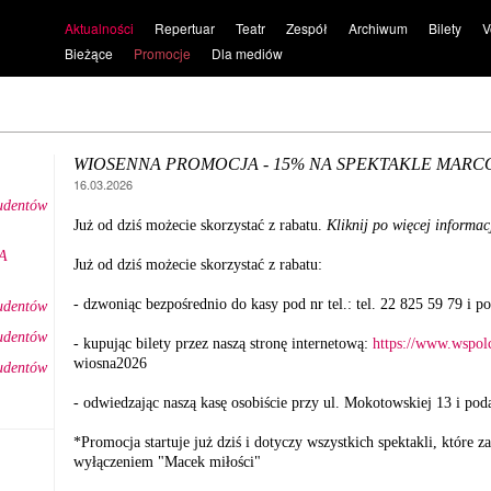
Aktualności
Repertuar
Teatr
Zespół
Archiwum
Bilety
V
Bieżące
Promocje
Dla mediów
WIOSENNA PROMOCJA - 15% NA SPEKTAKLE MAR
16.03.2026
tudentów
Już od dziś możecie skorzystać z rabatu.
Kliknij po więcej informac
A
Już od dziś możecie skorzystać z rabatu:
- dzwoniąc bezpośrednio do kasy pod nr tel.: tel. 22 825 59 79 i p
tudentów
tudentów
- kupując bilety przez naszą stronę internetową:
https://www.wspolc
wiosna2026
tudentów
- odwiedzając naszą kasę osobiście przy ul. Mokotowskiej 13 i pod
*Promocja startuje już dziś i dotyczy wszystkich spektakli, które
wyłączeniem "Macek miłości"