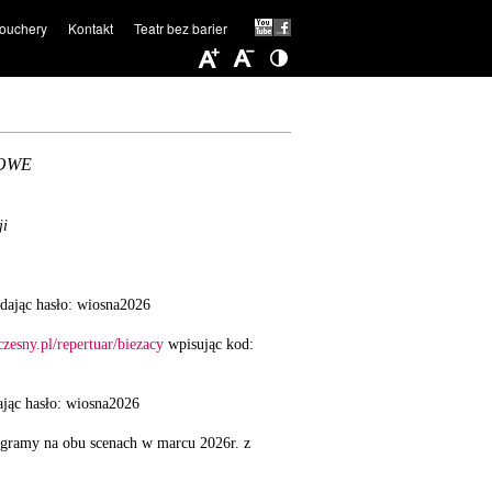
ouchery
Kontakt
Teatr bez barier
COWE
ji
odając hasło: wiosna2026
zesny.pl/repertuar/biezacy
wpisując kod:
ając hasło: wiosna2026
 zagramy na obu scenach w marcu 2026r. z