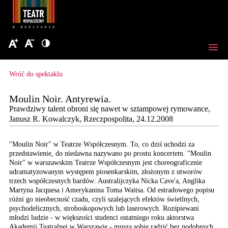
Wróć do spektaklu
Moulin Noir. Antyrewia.
Prawdziwy talent obroni się nawet w sztampowej rymowance,
Janusz R. Kowalczyk, Rzeczpospolita, 24.12.2008
"Moulin Noir" w Teatrze
Współczesnym. To, co dziś
uchodzi za
przedstawienie,
do niedawna nazywano po
prostu koncertem. "Moulin
Noir" w warszawskim Teatrze
Współczesnym jest choreograficznie
udramatyzowanym występem
piosenkarskim, złożonym
z utworów
trzech współczesnych
bardów: Australijczyka
Nicka Cave'a, Anglika
Martyna Jacquesa i Amerykanina
Toma Waitsa. Od estradowego
popisu
różni go nieobecność
czadu, czyli szalejących
efektów świetlnych,
psychodelicznych,
stroboskopowych lub laserowych. Rozśpiewani
młodzi ludzie - w większości
studenci ostatniego roku
aktorstwa
Akademii Teatralnej
w Warszawie - muszą sobie
radzić bez podobnych