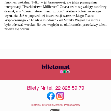
fenomen wokalny. Tylko w jej brawurowej, ale jakże przemyślanej
interpretacji "Przekleństwa Millhaven" Cave'a czuło się zaklęty osobliwy
dramat, a w "Części, której masz już dość" Waitsa - boleść szczerego
wyznania. Już w poprzedniej inscenizacji warszawskiego Teatru
Współczesnego - "To idzie młodość" - od Moniki Węgiel nie można
było oderwać wzroku. Bo bez względu na okoliczności prawdziwy talent
zawsze się obroni.
Bilety Nr tel. 22 825 59 79
Teatr jest członkiem Związku Pracodawców