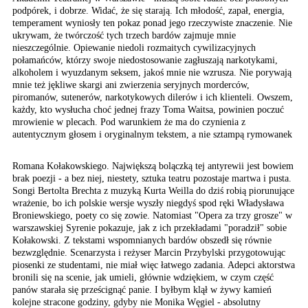
podpórek,
i dobrze. Widać, że się
starają. Ich młodość,
zapał, energia,
temperament
wyniosły ten pokaz ponad
jego rzeczywiste znaczenie.
Nie
ukrywam, że twórczość
tych trzech bardów zajmuje
mnie
nieszczególnie. Opiewanie
niedoli rozmaitych cywilizacyjnych
połamańców, którzy swoje
niedostosowanie zagłuszają
narkotykami,
alkoholem
i wyuzdanym seksem, jakoś
mnie nie wzrusza. Nie
porywają
mnie też jękliwe
skargi ani zwierzenia
seryjnych morderców,
piromanów,
sutenerów, narkotykowych
dilerów i ich klienteli. Owszem,
każdy, kto wysłucha choć
jednej frazy Toma Waitsa,
powinien poczuć
mrowienie
w plecach. Pod warunkiem
że ma do czynienia z
autentycznym
głosem i oryginalnym tekstem,
a nie sztampą rymowanek
Romana Kołakowskiego. Największą bolączką tej antyrewii jest bowiem
brak poezji - a bez niej, niestety, sztuka teatru pozostaje martwa i pusta.
Songi Bertolta Brechta z muzyką Kurta Weilla do dziś robią piorunujące
wrażenie, bo ich polskie wersje wyszły niegdyś spod ręki Władysława
Broniewskiego, poety co się zowie. Natomiast "Opera za trzy grosze" w
warszawskiej Syrenie pokazuje, jak z ich przekładami "poradził" sobie
Kołakowski. Z tekstami wspomnianych bardów obszedł się równie
bezwzględnie. Scenarzysta i reżyser Marcin Przybylski przygotowując
piosenki ze studentami, nie miał więc łatwego zadania. Adepci aktorstwa
bronili się na scenie, jak umieli, głównie wdziękiem, w czym część
panów starała się prześcignąć panie. I byłbym klął w żywy kamień
kolejne stracone godziny, gdyby nie Monika Węgiel - absolutny