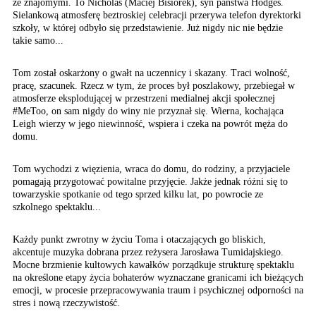
ze znajomymi. To Nicholas (Maciej Bisiorek), syn państwa Hodges.
Sielankową atmosferę beztroskiej celebracji przerywa telefon dyrektorki
szkoły, w której odbyło się przedstawienie. Już nigdy nic nie będzie
takie samo...
Tom został oskarżony o gwałt na uczennicy i skazany. Traci wolność,
pracę, szacunek. Rzecz w tym, że proces był poszlakowy, przebiegał w
atmosferze eksplodującej w przestrzeni medialnej akcji społecznej
#MeToo, on sam nigdy do winy nie przyznał się. Wierna, kochająca
Leigh wierzy w jego niewinność, wspiera i czeka na powrót męża do
domu.
Tom wychodzi z więzienia, wraca do domu, do rodziny, a przyjaciele
pomagają przygotować powitalne przyjęcie. Jakże jednak różni się to
towarzyskie spotkanie od tego sprzed kilku lat, po powrocie ze
szkolnego spektaklu...
Każdy punkt zwrotny w życiu Toma i otaczających go bliskich,
akcentuje muzyka dobrana przez reżysera Jarosława Tumidajskiego.
Mocne brzmienie kultowych kawałków porządkuje strukturę spektaklu
na określone etapy życia bohaterów wyznaczane granicami ich bieżących
emocji, w procesie przepracowywania traum i psychicznej odporności na
stres i nową rzeczywistość.