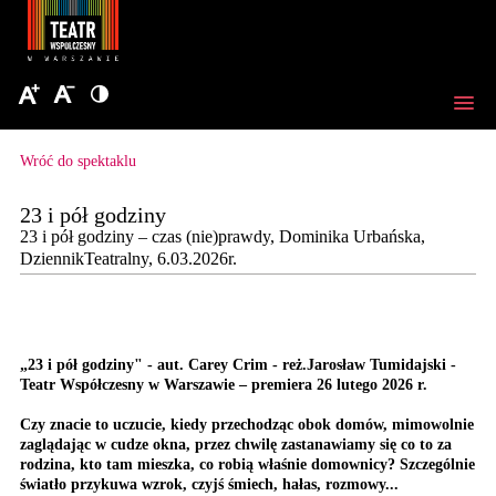
Wróć do spektaklu
23 i pół godziny
23 i pół godziny – czas (nie)prawdy, Dominika Urbańska,
DziennikTeatralny, 6.03.2026r.
„23 i pół godziny" - aut. Carey Crim - reż.Jarosław Tumidajski -
Teatr Współczesny w Warszawie – premiera 26 lutego 2026 r.
Czy znacie to uczucie, kiedy przechodząc obok domów, mimowolnie
zaglądając w cudze okna, przez chwilę zastanawiamy się co to za
rodzina, kto tam mieszka, co robią właśnie domownicy? Szczególnie
światło przykuwa wzrok, czyjś śmiech, hałas, rozmowy...