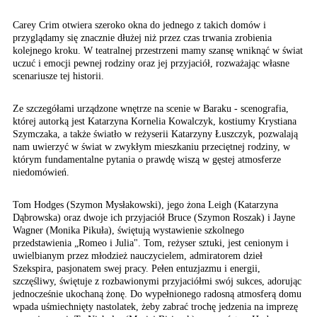
Carey Crim otwiera szeroko okna do jednego z takich domów i
przyglądamy się znacznie dłużej niż przez czas trwania zrobienia
kolejnego kroku. W teatralnej przestrzeni mamy szansę wniknąć w świat
uczuć i emocji pewnej rodziny oraz jej przyjaciół, rozważając własne
scenariusze tej historii.
Ze szczegółami urządzone wnętrze na scenie w Baraku - scenografia,
której autorką jest Katarzyna Kornelia Kowalczyk, kostiumy Krystiana
Szymczaka, a także światło w reżyserii Katarzyny Łuszczyk, pozwalają
nam uwierzyć w świat w zwykłym mieszkaniu przeciętnej rodziny, w
którym fundamentalne pytania o prawdę wiszą w gęstej atmosferze
niedomówień.
Tom Hodges (Szymon Mysłakowski), jego żona Leigh (Katarzyna
Dąbrowska) oraz dwoje ich przyjaciół Bruce (Szymon Roszak) i Jayne
Wagner (Monika Pikuła), świętują wystawienie szkolnego
przedstawienia „Romeo i Julia". Tom, reżyser sztuki, jest cenionym i
uwielbianym przez młodzież nauczycielem, admiratorem dzieł
Szekspira, pasjonatem swej pracy. Pełen entuzjazmu i energii,
szczęśliwy, świętuje z rozbawionymi przyjaciółmi swój sukces, adorując
jednocześnie ukochaną żonę. Do wypełnionego radosną atmosferą domu
wpada uśmiechnięty nastolatek, żeby zabrać trochę jedzenia na imprezę