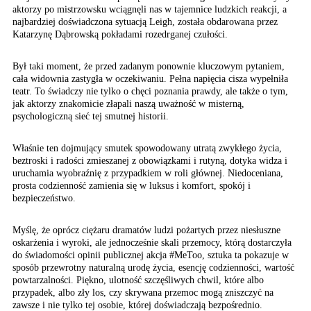
aktorzy po mistrzowsku wciągnęli nas w tajemnice ludzkich reakcji, a
najbardziej doświadczona sytuacją Leigh, została obdarowana przez
Katarzynę Dąbrowską pokładami rozedrganej czułości.
Był taki moment, że przed zadanym ponownie kluczowym pytaniem,
cała widownia zastygła w oczekiwaniu. Pełna napięcia cisza wypełniła
teatr. To świadczy nie tylko o chęci poznania prawdy, ale także o tym,
jak aktorzy znakomicie złapali naszą uważność w misterną,
psychologiczną sieć tej smutnej historii.
Właśnie ten dojmujący smutek spowodowany utratą zwykłego życia,
beztroski i radości zmieszanej z obowiązkami i rutyną, dotyka widza i
uruchamia wyobraźnię z przypadkiem w roli głównej. Niedoceniana,
prosta codzienność zamienia się w luksus i komfort, spokój i
bezpieczeństwo.
Myślę, że oprócz ciężaru dramatów ludzi pożartych przez niesłuszne
oskarżenia i wyroki, ale jednocześnie skali przemocy, którą dostarczyła
do świadomości opinii publicznej akcja #MeToo, sztuka ta pokazuje w
sposób przewrotny naturalną urodę życia, esencję codzienności, wartość
powtarzalności. Piękno, ulotność szczęśliwych chwil, które albo
przypadek, albo zły los, czy skrywana przemoc mogą zniszczyć na
zawsze i nie tylko tej osobie, której doświadczają bezpośrednio.