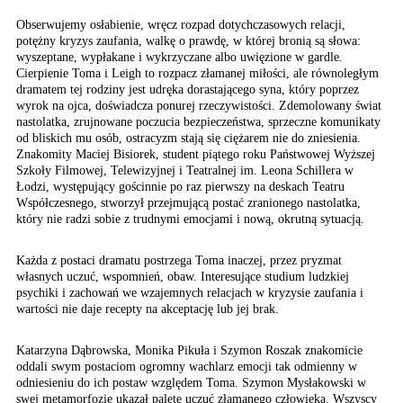
Obserwujemy osłabienie, wręcz rozpad dotychczasowych relacji,
potężny kryzys zaufania, walkę o prawdę, w której bronią są słowa:
wyszeptane, wypłakane i wykrzyczane albo uwięzione w gardle.
Cierpienie Toma i Leigh to rozpacz złamanej miłości, ale równoległym
dramatem tej rodziny jest udręka dorastającego syna, który poprzez
wyrok na ojca, doświadcza ponurej rzeczywistości. Zdemolowany świat
nastolatka, zrujnowane poczucia bezpieczeństwa, sprzeczne komunikaty
od bliskich mu osób, ostracyzm stają się ciężarem nie do zniesienia.
Znakomity Maciej Bisiorek, student piątego roku Państwowej Wyższej
Szkoły Filmowej, Telewizyjnej i Teatralnej im. Leona Schillera w
Łodzi, występujący gościnnie po raz pierwszy na deskach Teatru
Współczesnego, stworzył przejmującą postać zranionego nastolatka,
który nie radzi sobie z trudnymi emocjami i nową, okrutną sytuacją.
Każda z postaci dramatu postrzega Toma inaczej, przez pryzmat
własnych uczuć, wspomnień, obaw. Interesujące studium ludzkiej
psychiki i zachowań we wzajemnych relacjach w kryzysie zaufania i
wartości nie daje recepty na akceptację lub jej brak.
Katarzyna Dąbrowska, Monika Pikuła i Szymon Roszak znakomicie
oddali swym postaciom ogromny wachlarz emocji tak odmienny w
odniesieniu do ich postaw względem Toma. Szymon Mysłakowski w
swej metamorfozie ukazał paletę uczuć złamanego człowieka. Wszyscy