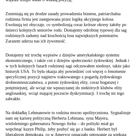
Zmieniają się po drodze zasady prowadzenia biznesu, patriarchalna
rodzinna firma jest zastępowana przez logikę akcyjnego kolosa.
Ewoluują też obyczaje, co symbolizują coraz krótsze okresy żałoby po
śmierci kolejnych seniorów rodu. Dostajemy odrobinę typowej dla sag
rodzinnych zadumy nad kruchością losu największych potentatów.
Zarazem uderza nas ich żywotność.
Dostajemy też trochę wypisów z dziejów amerykańskiego systemu
ekonomicznego, i także coś z dziejów społeczności żydowskiej. Jednak i
w tych kolejnych fazach rodzinnej sagi odczuwałem niedosyt, także jako
historyk USA. To była okazja aby powiedzieć coś więcej o fenomenie
specyficznej pozycji najpierw traktowanego z pogardą żydowskiego
drobnomieszczaństwa, a potem żydowskiej elity, coraz bogatszej i
potężniejszej, ale wciąż nie wpuszczanej do niektórych klubów elity
anglosaskiej, wciąż mającej poczucie dyskryminacji. I trochę mi tego
zabrakło.
Na dokładkę Lehmanowie
to rodzina mocno upolityczniona.
Sygnalizuje
nam się karierę
polityczną Herberta Lehmana,
syna Mayera,
wieloletniego
gubernatora Nowego Jorku
– do polityki miał go
wepchnąć kuzyn Philip,
żeby pozbyć się go z banku.
Herbert był
liberalnym
demokratą, co w Ameryce
oznaczało optowanie za
większą