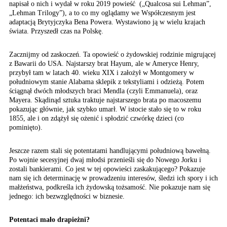
napisał o nich i wydał w roku 2019 powieść („Qualcosa sui Lehman”,
„Lehman Trilogy”), a to co my oglądamy we Współczesnym jest
adaptacją Brytyjczyka Bena Powera. Wystawiono ją w wielu krajach
świata. Przyszedł czas na Polskę.
Zacznijmy od zaskoczeń. Ta opowieść o żydowskiej rodzinie migrującej
z Bawarii do USA. Najstarszy brat Hayum, ale w Ameryce Henry,
przybył tam w latach 40. wieku XIX i założył w Montgomery w
południowym stanie Alabama sklepik z tekstyliami i odzieżą. Potem
ściągnął dwóch młodszych braci Mendla (czyli Emmanuela), oraz
Mayera. Skądinąd sztuka traktuje najstarszego brata po macoszemu
pokazując głównie, jak szybko umarł. W istocie stało się to w roku
1855, ale i on zdążył się ożenić i spłodzić czwórkę dzieci (co
pominięto).
Jeszcze razem stali się potentatami handlującymi południową bawełną.
Po wojnie secesyjnej dwaj młodsi przenieśli się do Nowego Jorku i
zostali bankierami. Co jest w tej opowieści zaskakującego? Pokazuje
nam się ich determinację w prowadzeniu interesów, śledzi ich spory i ich
małżeństwa, podkreśla ich żydowską tożsamość. Nie pokazuje nam się
jednego: ich bezwzględności w biznesie.
Potentaci mało drapieżni?