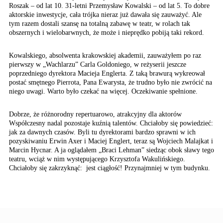
Roszak – od lat 10. 31-letni Przemysław Kowalski – od lat 5. To dobre
aktorskie inwestycje, cała trójka nieraz już dawała się zauważyć. Ale
tym razem dostali szansę na totalną zabawę w teatr, w rolach tak
obszernych i wielobarwnych, że może i nieprędko pobiją taki rekord.
Kowalskiego, absolwenta krakowskiej akademii, zauważyłem po raz
pierwszy w „Wachlarzu” Carla Goldoniego, w reżyserii jeszcze
poprzedniego dyrektora Macieja Englerta. Z taką brawurą wykreował
postać smętnego Pierrota, Pana Ewarysta, że trudno było nie zwrócić na
niego uwagi. Warto było czekać na więcej. Oczekiwanie spełnione.
Dobrze, że różnorodny repertuarowo, atrakcyjny dla aktorów
Współczesny nadal pozostaje kuźnią talentów. Chciałoby się powiedzieć:
jak za dawnych czasów. Byli tu dyrektorami bardzo sprawni w ich
pozyskiwaniu Erwin Axer i Maciej Englert, teraz są Wojciech Malajkat i
Marcin Hycnar. A ja oglądałem „Braci Lehman” siedząc obok sławy tego
teatru, wciąż w nim występującego Krzysztofa Wakulińskiego.
Chciałoby się zakrzyknąć: jest ciągłość! Przynajmniej w tym budynku.