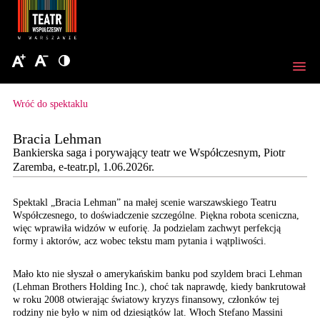
Wróć do spektaklu
Bracia Lehman
Bankierska saga i porywający teatr we Współczesnym, Piotr
Zaremba, e-teatr.pl, 1.06.2026r.
Spektakl „Bracia Lehman” na małej scenie warszawskiego Teatru
Współczesnego, to doświadczenie szczególne. Piękna robota sceniczna,
więc wprawiła widzów w euforię. Ja podzielam zachwyt perfekcją
formy i aktorów, acz wobec tekstu mam pytania i wątpliwości.
Mało kto nie słyszał o amerykańskim banku pod szyldem braci Lehman
(Lehman Brothers Holding Inc.), choć tak naprawdę, kiedy bankrutował
w roku 2008 otwierając światowy kryzys finansowy, członków tej
rodziny nie było w nim od dziesiątków lat. Włoch Stefano Massini