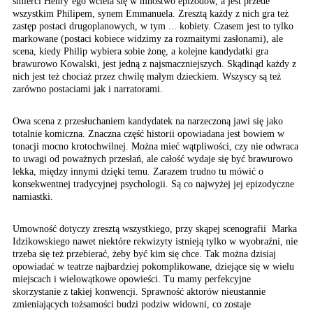
śmierci Henry’ego wciela się w mnóstwo epizodów, a jest przede
wszystkim Philipem, synem Emmanuela. Zresztą każdy z nich gra też
zastęp postaci drugoplanowych, w tym ... kobiety. Czasem jest to tylko
markowane (postaci kobiece widzimy za rozmaitymi zasłonami), ale
scena, kiedy Philip wybiera sobie żonę, a kolejne kandydatki gra
brawurowo Kowalski, jest jedną z najsmaczniejszych. Skądinąd każdy z
nich jest też chociaż przez chwilę małym dzieckiem. Wszyscy są też
zarówno postaciami jak i narratorami.
Owa scena z przesłuchaniem kandydatek na narzeczoną jawi się jako
totalnie komiczna. Znaczna część historii opowiadana jest bowiem w
tonacji mocno krotochwilnej. Można mieć wątpliwości, czy nie odwraca
to uwagi od poważnych przesłań, ale całość wydaje się być brawurowo
lekka, między innymi dzięki temu. Zarazem trudno tu mówić o
konsekwentnej tradycyjnej psychologii. Są co najwyżej jej epizodyczne
namiastki.
Umowność dotyczy zresztą wszystkiego, przy skąpej scenografii Marka
Idzikowskiego nawet niektóre rekwizyty istnieją tylko w wyobraźni, nie
trzeba się też przebierać, żeby być kim się chce. Tak można dzisiaj
opowiadać w teatrze najbardziej pokomplikowane, dziejące się w wielu
miejscach i wielowątkowe opowieści. Tu mamy perfekcyjne
skorzystanie z takiej konwencji. Sprawność aktorów nieustannie
zmieniających tożsamości budzi podziw widowni, co zostaje