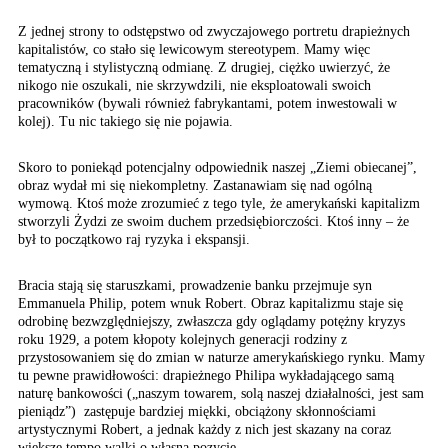
Z jednej strony to odstępstwo od zwyczajowego portretu drapieżnych
kapitalistów, co stało się lewicowym stereotypem. Mamy więc
tematyczną i stylistyczną odmianę. Z drugiej, ciężko uwierzyć, że
nikogo nie oszukali, nie skrzywdzili, nie eksploatowali swoich
pracowników (bywali również fabrykantami, potem inwestowali w
kolej). Tu nic takiego się nie pojawia.
Skoro to poniekąd potencjalny odpowiednik naszej „Ziemi obiecanej”,
obraz wydał mi się niekompletny. Zastanawiam się nad ogólną
wymową. Ktoś może zrozumieć z tego tyle, że amerykański kapitalizm
stworzyli Żydzi ze swoim duchem przedsiębiorczości. Ktoś inny – że
był to początkowo raj ryzyka i ekspansji.
Bracia stają się staruszkami, prowadzenie banku przejmuje syn
Emmanuela Philip, potem wnuk Robert. Obraz kapitalizmu staje się
odrobinę bezwzględniejszy, zwłaszcza gdy oglądamy potężny kryzys
roku 1929, a potem kłopoty kolejnych generacji rodziny z
przystosowaniem się do zmian w naturze amerykańskiego rynku. Mamy
tu pewne prawidłowości: drapieżnego Philipa wykładającego samą
naturę bankowości („naszym towarem, solą naszej działalności, jest sam
pieniądz”) zastępuje bardziej miękki, obciążony skłonnościami
artystycznymi Robert, a jednak każdy z nich jest skazany na coraz
większe tempo walki o własną pozycję.