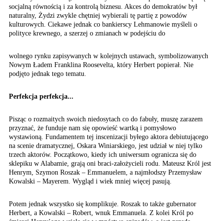
socjalną równością
i za kontrolą biznesu.
Akces do demokratów był
naturalny, Żydzi zwykle
chętniej wybierali tę
partię z powodów
kulturowych.
Ciekawe jednak co bankierscy
Lehmanowie myśleli o
polityce
krewnego, a szerzej o
zmianach w podejściu do
wolnego rynku zapisywanych w kolejnych ustawach, symbolizowanych
Nowym Ładem Franklina Roosevelta, który Herbert popierał. Nie
podjęto jednak tego tematu.
Perfekcja perfekcja...
Pisząc o rozmaitych swoich niedosytach co do fabuły, muszę zarazem
przyznać, że funduje nam się opowieść wartką i pomysłowo
wystawioną. Fundamentem tej inscenizacji byłego aktora debiutującego
na scenie dramatycznej, Oskara Winiarskiego, jest udział w niej tylko
trzech aktorów. Początkowo, kiedy ich uniwersum ogranicza się do
sklepiku w Alabamie, grają oni braci-założycieli rodu. Mateusz Król jest
Henrym, Szymon Roszak – Emmanuelem, a najmłodszy Przemysław
Kowalski – Mayerem. Wygląd i wiek mniej więcej pasują.
Potem jednak wszystko się komplikuje. Roszak to także gubernator
Herbert, a Kowalski – Robert, wnuk Emmanuela. Z kolei Król po