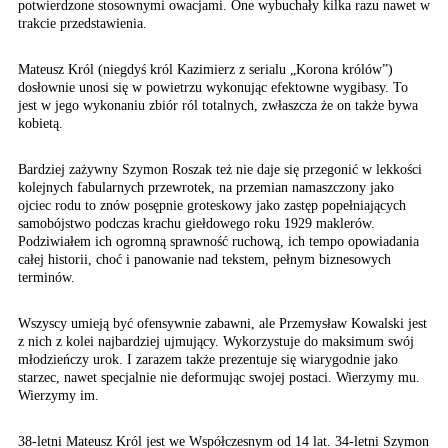
potwierdzone stosownymi owacjami. One wybuchały kilka razu nawet w
trakcie przedstawienia.
Mateusz Król (niegdyś król Kazimierz z serialu „Korona królów”)
dosłownie unosi się w powietrzu wykonując efektowne wygibasy. To
jest w jego wykonaniu zbiór ról totalnych, zwłaszcza że on także bywa
kobietą.
Bardziej zażywny Szymon Roszak też nie daje się przegonić w lekkości
kolejnych fabularnych przewrotek, na przemian namaszczony jako
ojciec rodu to znów posępnie groteskowy jako zastęp popełniających
samobójstwo podczas krachu giełdowego roku 1929 maklerów.
Podziwiałem ich ogromną sprawność ruchową, ich tempo opowiadania
całej historii, choć i panowanie nad tekstem, pełnym biznesowych
terminów.
Wszyscy umieją być ofensywnie zabawni, ale Przemysław Kowalski jest
z nich z kolei najbardziej ujmujący. Wykorzystuje do maksimum swój
młodzieńczy urok. I zarazem także prezentuje się wiarygodnie jako
starzec, nawet specjalnie nie deformując swojej postaci. Wierzymy mu.
Wierzymy im.
38-letni Mateusz Król jest we Współczesnym od 14 lat. 34-letni Szymon