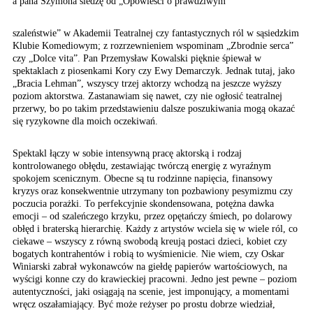
a pana Szymona śledzę
od „Opowieści o prawdziwym
szaleństwie” w Akademii Teatralnej czy fantastycznych ról w sąsiedzkim
Klubie Komediowym; z rozrzewnieniem wspominam „Zbrodnie serca”
czy „Dolce vita”. Pan Przemysław Kowalski pięknie śpiewał w
spektaklach z piosenkami Kory czy Ewy Demarczyk. Jednak tutaj, jako
„Bracia Lehman”, wszyscy trzej aktorzy wchodzą na jeszcze wyższy
poziom aktorstwa. Zastanawiam się nawet, czy nie ogłosić teatralnej
przerwy, bo po takim przedstawieniu dalsze poszukiwania mogą okazać
się ryzykowne dla moich oczekiwań.
Spektakl łączy w sobie intensywną pracę aktorską i rodzaj
kontrolowanego obłędu, zestawiając twórczą energię z wyraźnym
spokojem scenicznym. Obecne są tu rodzinne napięcia, finansowy
kryzys oraz konsekwentnie utrzymany ton pozbawiony pesymizmu czy
poczucia porażki. To perfekcyjnie skondensowana, potężna dawka
emocji – od szaleńczego krzyku, przez opętańczy śmiech, po dolarowy
obłęd i braterską hierarchię. Każdy z artystów wciela się w wiele ról, co
ciekawe – wszyscy z równą swobodą kreują postaci dzieci, kobiet czy
bogatych kontrahentów i robią to wyśmienicie. Nie wiem, czy Oskar
Winiarski zabrał wykonawców na giełdę papierów wartościowych, na
wyścigi konne czy do krawieckiej pracowni. Jedno jest pewne – poziom
autentyczności, jaki osiągają na scenie, jest imponujący, a momentami
wręcz oszałamiający. Być może reżyser po prostu dobrze wiedział,