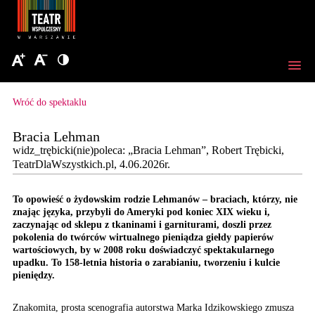
Wróć do spektaklu
Bracia Lehman
widz_trębicki(nie)poleca: „Bracia Lehman”, Robert Trębicki,
TeatrDlaWszystkich.pl, 4.06.2026r.
To opowieść o żydowskim rodzie Lehmanów – braciach, którzy, nie
znając języka, przybyli do Ameryki pod koniec XIX wieku i,
zaczynając od sklepu z tkaninami i garniturami, doszli przez
pokolenia do twórców wirtualnego pieniądza giełdy papierów
wartościowych, by w 2008 roku doświadczyć spektakularnego
upadku. To 158-letnia historia o zarabianiu, tworzeniu i kulcie
pieniędzy.
Znakomita, prosta scenografia autorstwa Marka Idzikowskiego zmusza