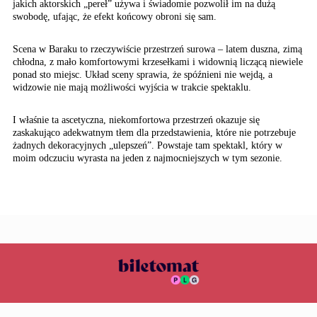
jakich aktorskich „pereł” używa i świadomie pozwolił im na dużą
swobodę, ufając, że efekt końcowy obroni się sam.
Scena w Baraku to rzeczywiście przestrzeń surowa – latem duszna, zimą
chłodna, z mało komfortowymi krzesełkami i widownią liczącą niewiele
ponad sto miejsc. Układ sceny sprawia, że spóźnieni nie wejdą, a
widzowie nie mają możliwości wyjścia w trakcie spektaklu.
I właśnie ta ascetyczna, niekomfortowa przestrzeń okazuje się
zaskakująco adekwatnym tłem dla przedstawienia, które nie potrzebuje
żadnych dekoracyjnych „ulepszeń”. Powstaje tam spektakl, który w
moim odczuciu wyrasta na jeden z najmocniejszych w tym sezonie.