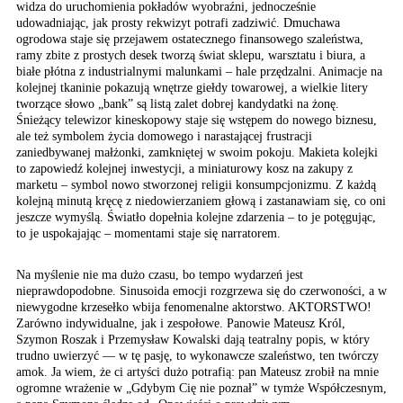
widza do uruchomienia pokładów wyobraźni, jednocześnie
udowadniając, jak prosty rekwizyt potrafi zadziwić. Dmuchawa
ogrodowa staje się przejawem ostatecznego finansowego szaleństwa,
ramy zbite z prostych desek tworzą świat sklepu, warsztatu i biura, a
białe płótna z industrialnymi malunkami – hale przędzalni. Animacje na
kolejnej tkaninie pokazują wnętrze giełdy towarowej, a wielkie litery
tworzące słowo „bank” są listą zalet dobrej kandydatki na żonę.
Śnieżący telewizor kineskopowy staje się wstępem do nowego biznesu,
ale też symbolem życia domowego i narastającej frustracji
zaniedbywanej małżonki, zamkniętej w swoim pokoju. Makieta kolejki
to zapowiedź kolejnej inwestycji, a miniaturowy kosz na zakupy z
marketu – symbol nowo stworzonej religii konsumpcjonizmu. Z każdą
kolejną minutą kręcę z niedowierzaniem głową i zastanawiam się, co oni
jeszcze wymyślą. Światło dopełnia kolejne zdarzenia – to je potęgując,
to je uspokajając – momentami staje się narratorem.
Na myślenie nie ma dużo
czasu, bo tempo wydarzeń
jest
nieprawdopodobne.
Sinusoida emocji rozgrzewa
się do czerwoności, a
w
niewygodne krzesełko
wbija fenomenalne aktorstwo.
AKTORSTWO!
Zarówno indywidualne,
jak i zespołowe. Panowie
Mateusz Król,
Szymon Roszak
i Przemysław Kowalski
dają teatralny popis,
w który
trudno uwierzyć
— w tę pasję, to wykonawcze
szaleństwo, ten twórczy
amok. Ja wiem, że ci artyści
dużo potrafią: pan Mateusz
zrobił na mnie
ogromne
wrażenie w „Gdybym Cię
nie poznał” w tymże Współczesnym,