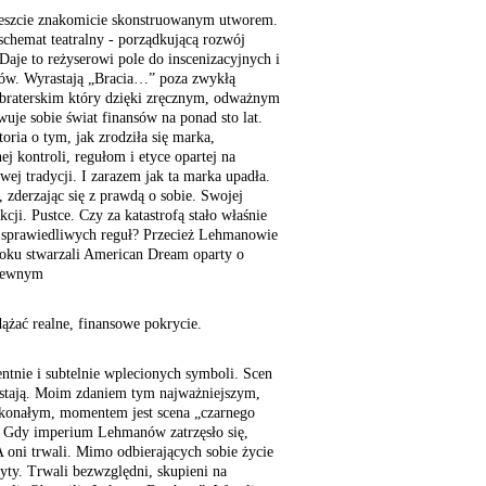
eszcie znakomicie skonstruowanym utworem.
schemat teatralny - porządkującą rozwój
Daje to reżyserowi pole do inscenizacyjnych i
sów. Wyrastają „Bracia…” poza zwykłą
e braterskim który dzięki zręcznym, odważnym
je sobie świat finansów na ponad sto lat.
oria o tym, jak zrodziła się marka,
j kontroli, regułom i etyce opartej na
ej tradycji. I zarazem jak ta marka upadła.
 zderzając się z prawdą o sobie. Swojej
kcji. Pustce. Czy za katastrofą stało właśnie
, sprawiedliwych reguł? Przecież Lehmanowie
roku stwarzali American Dream oparty o
 pewnym
ążać realne, finansowe pokrycie.
entnie i subtelnie wplecionych symboli. Scen
astają. Moim zdaniem tym najważniejszym,
oskonałym, momentem jest scena „czarnego
. Gdy imperium Lehmanów zatrzęsło się,
A oni trwali. Mimo odbierających sobie życie
yty. Trwali bezwzględni, skupieni na