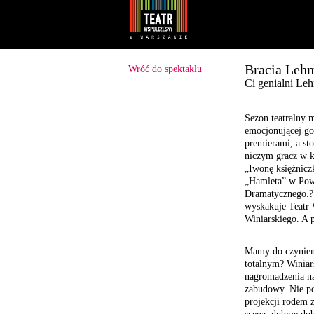
Youtube
Facebook
Bracia Leh
Wróć do spektaklu
Ci genialni Le
Sezon teatralny 
emocjonującej g
premierami, a st
niczym gracz w k
„Iwonę księżnicz
„Hamleta” w Pow
Dramatycznego.? 
wyskakuje Teatr 
Winiarskiego. A 
Mamy do czynien
totalnym? Winiar
nagromadzenia na
zabudowy. Nie po
projekcji rodem 