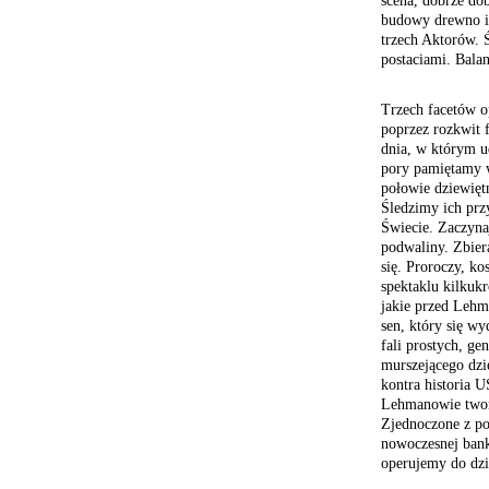
scena, dobrze do
budowy drewno i 
trzech Aktorów. 
postaciami. Bala
Trzech facetów o
poprzez rozkwit 
dnia, w którym ud
pory pamiętamy 
połowie dziewięt
Śledzimy ich pr
Świecie. Zaczyna
podwaliny. Zbier
się. Proroczy, k
spektaklu kilkuk
jakie przed Lehma
sen, który się wy
fali prostych, g
murszejącego dz
kontra historia 
Lehmanowie twor
Zjednoczone z po
nowoczesnej bank
operujemy do dzi