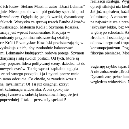
realizacji strategii. W
ć ich losów. Stefano Massini, autor „Braci Lehman”
opresji silniejsi niż k
yjnie. Nieco ponad dwie i pół godziny spektaklu, od
Jak już napisałem, każd
derwać oczy. Ogląda się go jak wartki, dynamiczny
kulminacją. A zarazem 
na faktach. Wszystko za sprawą trzech Panów Aktorów
na najważniejszą a prze
owalskiego, Mateusza Króla i Szymona Roszaka.
jakbyśmy lekko, bez wy
zucają jest wprost fenomenalne. Precyzja w
w górę po schodach. 
minanty przypomina mistrzowską sztafetę
Brothers. I ostatniego
usz Król i Przemysław Kowalski przeistaczają się w
odprawianego nad trupe
 wyskakują z nich, aby swobodnie balansować
konsumpcjonizmu. Pogo
ami Lehmanów budujących rodowa potęgę. Szymon
fikcyjne pieniądze. Mod
haryzmą i siłą swoich postaci. Od tych, które są
ny, poprzez lidera politycznej sceny, dziecko, aż do
Sugeruję szybko łapać 
 nowych czasów. To się wprost kapitalnie ogląda.
A nie zobaczenie „Brac
 że od samego początku i ja i pytani przeze mnie
Dynamiczne, pełne hum
o samo odczucie. Co chwilę, w zasadzie wraz z
względem widowisko. M
ną, myśliliśmy: O! Tu już osiągnęli szczyt
est kulminacja widowiska. A oni spokojnie
jną i znowu z radością konstatowaliśmy, że jest
 poprzedniej. I tak… przez cały spektakl!