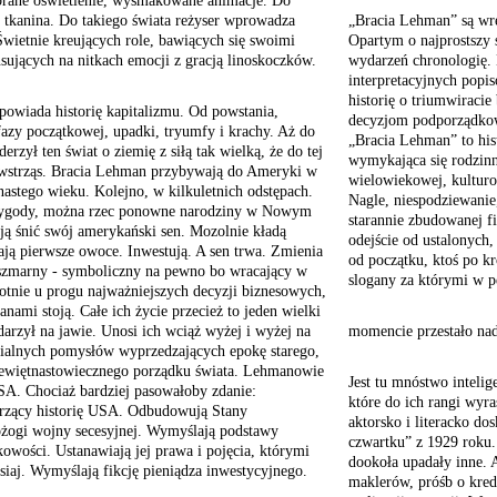
brane oświetlenie, wysmakowane animacje. Do
tkanina. Do takiego świata reżyser wprowadza
„Bracia Lehman” są wr
Świetnie kreujących role, bawiących się swoimi
Opartym o najprostszy 
nsujących na nitkach emocji z gracją linoskoczków.
wydarzeń chronologię. 
interpretacyjnych popi
historię o triumwiraci
powiada historię kapitalizmu. Od powstania,
decyzjom podporządkowu
fazy początkowej, upadki, tryumfy i krachy. Aż do
„Bracia Lehman” to hist
erzył ten świat o ziemię z siłą tak wielką, że do tej
wymykająca się rodzinne
wstrząs. Bracia Lehman przybywają do Ameryki w
wielowiekowej, kulturow
nastego wieku. Kolejno, w kilkuletnich odstępach.
Nagle, niespodziewanie,
zygody, można rzec ponowne narodziny w Nowym
starannie zbudowanej fi
ją śnić swój amerykański sen. Mozolnie kładą
odejście od ustalonych
ają pierwsze owoce. Inwestują. A sen trwa. Zmienia
od początku, ktoś po k
oszmarny - symboliczny na pewno bo wracający w
slogany za którymi w
rotnie u progu najważniejszych decyzji biznesowych,
nami stoją. Całe ich życie przecież to jeden wielki
darzył na jawie. Unosi ich wciąż wyżej i wyżej na
momencie przestało nad
enialnych pomysłów wyprzedzających epokę starego,
iewiętnastowiecznego porządku świata. Lehmanowie
Jest tu mnóstwo intelig
USA. Chociaż bardziej pasowałoby zdanie:
które do ich rangi wyr
zący historię USA. Odbudowują Stany
aktorsko i literacko d
żogi wojny secesyjnej. Wymyślają podstawy
czwartku” z 1929 roku
owości. Ustanawiają jej prawa i pojęcia, którymi
dookoła upadały inne. 
siaj. Wymyślają fikcję pieniądza inwestycyjnego.
maklerów, próśb o kred