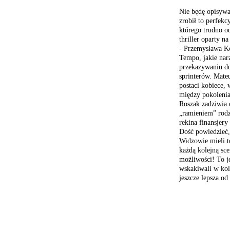
Nie będę opisywa
zrobił to perfekc
którego trudno o
thriller oparty 
- Przemysława K
Tempo, jakie nar
przekazywaniu do
sprinterów. Mate
postaci kobiece,
między pokoleni
Roszak zadziwia c
„ramieniem” rodzi
rekina finansjery
Dość powiedzieć,
Widzowie mieli t
każdą kolejną sce
możliwości! To j
wskakiwali w kole
jeszcze lepsza od