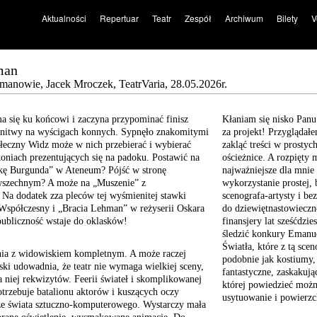
Aktualności
Repertuar
Teatr
Zespół
Archiwum
Bilety
V
man
hmanowie, Jacek Mroczek, TeatrVaria, 28.05.2026r.
ma się ku końcowi i zaczyna przypominać finisz
Kłaniam się nisko Pan
onitwy na wyścigach konnych. Sypnęło znakomitymi
za projekt! Przyglądał
ołeczny Widz może w nich przebierać i wybierać
zakląć treści w prosty
oniach prezentujących się na padoku. Postawić na
ościeżnice. A rozpięty 
kę Burgunda” w Ateneum? Pójść w stronę
najważniejsze dla mnie 
szechnym? A może na „Muszenie” z
wykorzystanie prostej, 
Na dodatek zza pleców tej wyśmienitej stawki
scenografa-artysty i be
Współczesny i „Bracia Lehman” w reżyserii Oskara
do dziewiętnastowieczne
publiczność wstaje do oklasków!
finansjery lat sześćdzi
śledzić konkury Emanu
Światła, które z tą sce
ia z widowiskiem kompletnym. A może raczej
podobnie jak kostiumy,
ski udowadnia, że teatr nie wymaga wielkiej sceny,
fantastyczne, zaskakują
 niej rekwizytów. Feerii świateł i skomplikowanej
której powiedzieć można
trzebuje batalionu aktorów i kuszących oczy
usytuowanie i powierz
ze świata sztuczno-komputerowego. Wystarczy mała