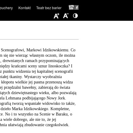
ouchery
Kontakt
Teatr bez barier
u Scenografowi, Markowi Idzikowskiemu. Co
em się nie wierząc własnym oczom, ile można
ch, drewnianych ramach przypominających
między krańcami sceny sznur linoskoczka? I
z punktu widzenia tej kapitalnej scenografii
białej tkaniny. Wystarczy wyobraźnia
z kłopotu wielkie jej pasma przenoszą widza
j przędzalni bawełny, zabierają do świata
esiątych dziewiętnastego wieku, albo pozwalają
ela Lehmana podbijającego Nowy Jork.
nografią tworzą wspaniałe widowisko to także,
 dzieło Marka Idzikowskiego. Kompletne,
ce. No i to wszystko na Scenie w Baraku, o
 wiele dobrego, ale nie to, że jej
chnia ułatwiają zbudowanie czegokolwiek.