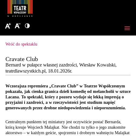
Wróć do spektaklu
Cravate Club
Bernard w pułapce własnej zazdrości, Wiesław Kowalski,
teatrdlawszystkich.pl, 18.01.2026r.
Wczorajsza repremiera „Cravate Club” w Teatrze Współczesnym
pokazała, jak cienka granica dzieli komedię od melancholii w sztuce
Lacana. To spektakl, który z pozoru wydaje się lekką impresją o
przyjaźni i zazdrości, a w rzeczywistości jest studium napięć
generowanych przez drobne niedopowiedzenia i nieporozumienia.
Centralnym punktem tej miniatury jest oczywiście postać Bernarda,
którą kreuje Wojciech Malajkat. Nie chodzi tu tylko o jego znakomite
aktorstwo – w każdym geście, spojrzeniu i drobnym wahnięciu Malajkat