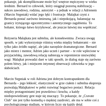
pokazuje, jak skomplikowane może być wnętrze mężczyzny w wieku
średnim. Bernard to człowiek, który osiągnął pozorną stabilizację –
sukces zawodowy, rodzina, autorytet – a jednak w relacji z Adrienem
(Marcin Stępniak) widać jego lęki i frustracje. Malajkat czyni z
Bernarda postać zarówno śmieszną, jak i niepokojącą, balansując na
granicy irytującego egocentryzmu i autentycznego zagubienia. To
bohater, którego łatwo krytykować, ale jeszcze łatwiej mu współczuć.
Reżyseria Malajkata jest subtelna, ale konsekwentna. Zwraca uwagę
sposób, w jaki wykorzystuje różnicę wieku między bohaterami – nie
tylko jako źródło napięć, ale jako narzędzie dramaturgiczne. Bernard
jako mistrz i mentor, Adrien jako uczeń i partner – te role wplecione w
przyjacielską, zawodową relację nabierają w repremierze niezwykłej
wagi. Malajkat prowadzi duet w taki sposób, że dialog staje się zarówno
polem bitwy, jak i miejscem intymnej obserwacji człowieka w jego
słabościach.
Marcin Stępniak w roli Adriena jest dobrym kontrapunktem dla
Bernarda – jego lekkość, elastyczność w grze ciałem i subtelna ekspresja
pozwalają Malajkatowi w pełni rozwinąć bogactwo postaci. Relacja
między protagonistami jest prawdziwa i krucha, a każdy
niedopowiedziany gest staje się znaczący. To pokazuje, że „Cravate
Club” nie jest tylko komedią o męskiej zazdrości, ale ma w sobie coś z
psychologicznego studium, w którym liczy się każdy detal.