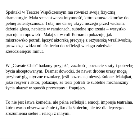
Spektakl w Teatrze Współczesnym ma również swoją fizyczną
dramaturgię. Mała scena stwarza intymność, która zmusza aktorów do
pełnej autentyczności. Tutaj nie da się ukryć niczego przed widzem:
drżenie głosu, napięcie w ramionach, subtelne spojrzenia – wszystko
pracuje na opowieść. Malajkat w roli Bernarda pokazuje, jak
mistrzowsko potrafi łączyć aktorską precyzję z reżyserską wrażliwością,
prowadząc widza od uśmiechu do refleksji w ciągu zaledwie
sześćdziesięciu minut.
W „Cravate Club” badamy przyjaźń, zazdrość, poczucie straty i potrzebę
bycia akceptowanym. Dramat dowodzi, że nawet drobne urazy mogą
przybrać gigantyczne rozmiary, jeśli pozostaną niewyjaśnione. Malajkat,
jako reżyser i aktor, pokazuje, że teatr potrafi te subtelne mechanizmy
życia ukazać w sposób przystępny i frapujący.
To nie jest łatwa komedia, ale pełna refleksji i emocji impresja teatralna,
którą warto obserwować nie tylko dla śmiechu, ale też dla lepszego
zrozumienia siebie i relacji z innymi.