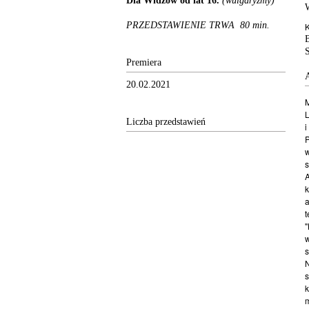
Dla Widzów od lat 16.
(wulgaryzmy)
PRZEDSTAWIENIE TRWA 80 min.
K
B
S
Premiera
20.02.2021
L
Liczba przedstawień
i
k
t
"
s
k