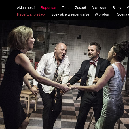
Aktualności
Repertuar
Teatr
Zespół
Archiwum
Bilety
V
Repertuar bieżący
Spektakle w repertuarze
W próbach
Scena 