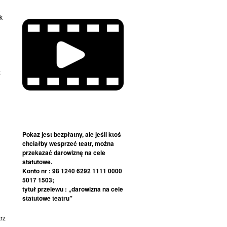
k
i
;
Pokaz jest bezpłatny, ale jeśli ktoś
chciałby wesprzeć teatr, można
przekazać darowiznę na cele
statutowe.
Konto nr : 98 1240 6292 1111 0000
5017 1503;
tytuł przelewu : „darowizna na cele
statutowe teatru”
rz