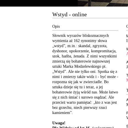
Wstyd - online
Opis
Słownik wyrazów bliskoznacznych
wymienia aż 162 synonimy słowa
„wstyd”, m.in.: skandal, zgryzota,
dyshonor, upokorzenie, kompromitacja,
szok, hańba, żenada. Z nimi wszystkimi
zmierzą się bohaterowie najnowszej
A
sztuki Marka Modzelewskiego pt.
J
„Wstyd”. Ale nie tylko oni. Spotka się z
nimi i zmierzy także widz i - być może -
rozpozna się jak w zwierciadle. Bo
sztuka dzieje się tu i teraz, a jej
bohaterowie żyją wśród nas. Może łatwo
się z nich śmiać i surowo osądzać. Ale
A
przecież warto pamiętać: „kto z was jest
bez grzechu, niech pierwszy rzuci
kamieniem”.
Uwaga!
S