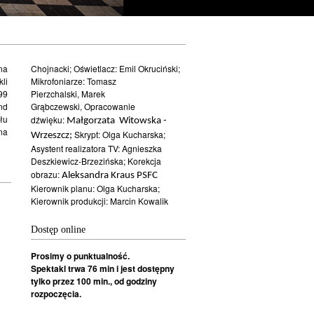
na
Chojnacki; Oświetlacz: Emil Okruciński;
li
Mikrofoniarze: Tomasz
99
Pierzchalski, Marek
d
Grąbczewski, Opracowanie
łu
dźwięku:
Małgorzata Witowska -
a
Skrypt: Olga Kucharska;
Wrzeszcz;
Asystent realizatora TV: Agnieszka
Deszkiewicz-Brzezińska; Korekcja
obrazu:
Aleksandra Kraus PSFC
Kierownik planu: Olga Kucharska;
Kierownik produkcji: Marcin Kowalik
Dostęp online
Prosimy o punktualność.
Spektakl trwa 76 min i jest dostępny
tylko przez 100 min., od godziny
rozpoczęcia.