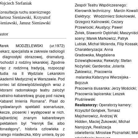
Wojciech Stefaniak
Zespół Teatru Współczesnego:
Kierownik techniczny: Marcin Kowali
onsultacja ruchu scenicznego
Elektrycy: Włodzimierz Sokołowski,
artosz Sieniawski, Krzysztof
Grzegorz Kalinowski, Cezary
ieniawski, Janusz Sieniawski
Przewłocki; Akustycy: Paweł
Żołek, Sławomir Dębiński; Maszyniśc
Autor
sceny: Marek Markowicz, Patryk
Lubiak, Michał Molenda, Filip Kossak
Marek MODZELEWSKI (ur.1972)
Charakteryzacja: Anna
ekarz, specjalista w
zakresie radiologii
Gradowska, Magdalena
diagnostyki obrazowej,
dramaturg.
Dziewiątkowska; Rekwizty: Stefan
Pochodzi z
rodziny lekarskiej. Zgodnie
Nożyński; Garderoba: Jolanta
więc z rodzinną tradycją,
rozpoczął
Żakiewicz, Pracownia
studia na II
Wydziale Lekarskim
malarska:Katarzyna Wierzejska -
Akademii
Medycznej w Warszawie.
Pod
Bojczuk
oniec lat dziewięćdziesiątych wraz
z
Pracownia ślusarska: Jerzy Mościcki;
aktorami radomskiego teatru
założył
Pracownia tapicerska: Leszek
eatralno-kabaretową grupę
pod nazwą
Pruśniewski
Kabaret Imienia
Romana". Pisał do
Realizatorzy:
Operatorzy kamery:
wystawianych
spektakli scenariusze,
Krzysztof
Gołąbek, Tomasz
kecze, piosenki i występował
w nich.
Majcherowicz, Andrzej
W.
Najbardziej znanym
kabaretowym
Hidden, Maciej Żukowski, Michał
spektaklem był
"Henryk Św. albo
Narojczyk, Realizacja
tonastępny",
historia człowieka z
oświetlenia: Mirosław
Poznański; Mist
małego
miasteczka, który umiera,
by po
oświetlenia: Ireneusz