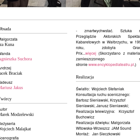
Obsada
- zmartwychwstać. Sztuka 
Przeglądzie Aktorskich Spektak
Małgorzata
Kabaretowych w Wałbrzychu, w 19
Iza Kuna
roku, zdobyła Gran
Prix...
więcej
(Skorzystano z materia
Wanda
zamieszczonego n
Agnieszka Suchora
stronie
www.encyklopediateatru.pl
,)
ndrzej
acek Braciak
Realizacja
Tadeusz
Mariusz Jakus
Światło: Wojciech Stefaniak
Konsultacja ruchu scenicznego:
Twórcy
Bartosz Sieniawski, Krzysztof
Sieniawski, Janusz Sieniawski;
utor
Realizacja telewizyjna: Krzysztof
Marek Modzelewski
Buchowicz
Realizacja dźwięku: Małgorzata
Reżyseria
Witowska-Wrzeszcz JAM Sound
Wojciech Malajkat
Montaż: Jan Sieczkowski
cenografia