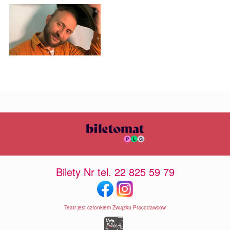
Bilety Nr tel. 22 825 59 79
Teatr jest członkiem Związku Pracodawców