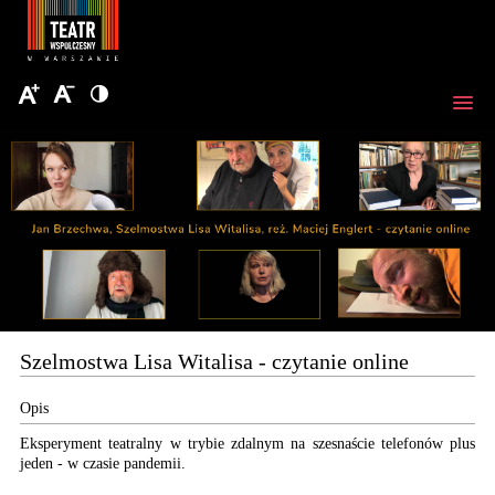
Szelmostwa Lisa Witalisa - czytanie online
Opis
Eksperyment teatralny w trybie zdalnym na szesnaście telefonów plus
jeden - w czasie pandemii.