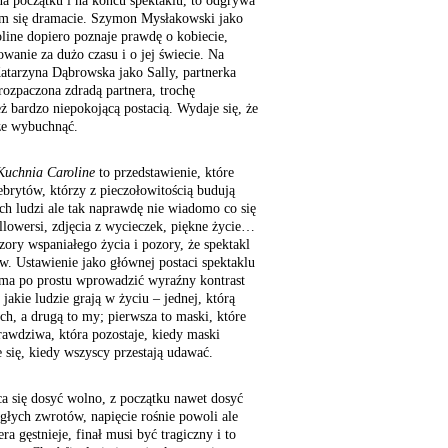
na początku i na końcu spektaklu, to odgrywa
ym się dramacie. Szymon Mysłakowski jako
ine dopiero poznaje prawdę o kobiecie,
wanie za dużo czasu i o jej świecie. Na
Katarzyna Dąbrowska jako Sally, partnerka
rozpaczona zdradą partnera, trochę
ż bardzo niepokojącą postacią. Wydaje się, że
że wybuchnąć.
Kuchnia Caroline
to przedstawienie, które
ebrytów, którzy z pieczołowitością budują
ch ludzi ale tak naprawdę nie wiadomo co się
ollowersi, zdjęcia z wycieczek, piękne życie…
zory wspaniałego życia i pozory, że spektakl
w. Ustawienie jako głównej postaci spektaklu
i ma po prostu wprowadzić wyraźny kontrast
akie ludzie grają w życiu – jednej, którą
h, a drugą to my; pierwsza to maski, które
rawdziwa, która pozostaje, kiedy maski
e się, kiedy wszyscy przestają udawać.
ca się dosyć wolno, z początku nawet dosyć
nagłych zwrotów, napięcie rośnie powoli ale
a gęstnieje, finał musi być tragiczny i to