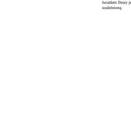
światłem
fleszy j
uzależnioną