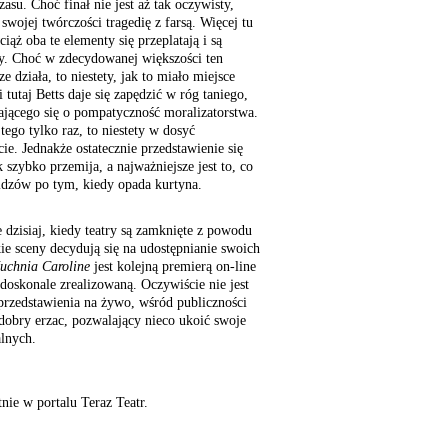
su. Choć finał nie jest aż tak oczywisty,
swojej twórczości tragedię z farsą. Więcej tu
wciąż oba te elementy się przeplatają i są
y. Choć w zdecydowanej większości ten
 działa, to niestety, jak to miało miejsce
 i tutaj Betts daje się zapędzić w róg taniego,
rającego się o pompatyczność moralizatorstwa.
tego tylko raz, to niestety w dosyć
. Jednakże ostatecznie przedstawienie się
 szybko przemija, a najważniejsze jest to, co
idzów po tym, kiedy opada kurtyna.
że dzisiaj, kiedy teatry są zamknięte z powodu
ie sceny decydują się na udostępnianie swoich
uchnia Caroline
jest kolejną premierą on-line
doskonale zrealizowaną. Oczywiście nie jest
 przedstawienia na żywo, wśród publiczności
 dobry erzac, pozwalający nieco ukoić swoje
alnych.
tnie w portalu Teraz Teatr.