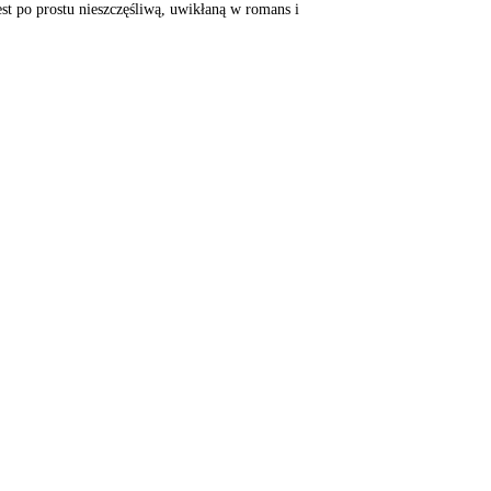
est po prostu
nieszczęśliwą, uwikłaną
w romans i
Patronat medialny:
Teatr jest
członkiem
Związku