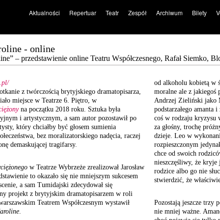
Aktualności
Repertuar
Teatr
Zespół
Archiwum
Bilety
V
oline - online
ine” – przedstawienie online Teatru Współczesnego, Rafał Siemko, Bl
.pl/
od alkoholu kobietą w ś
otkanie z twórczością brytyjskiego dramatopisarza,
moralne ale z jakiegoś
ało miejsce w Teatrze 6. Piętro, w
Andrzej Zieliński jako
ciężony
na początku 2018 roku. Sztuka była
podstarzałego amanta i 
jnym i artystycznym, a sam autor pozostawił po
coś w rodzaju kryzysu 
tysty, który chciałby być głosem sumienia
za głośny, trochę próżn
ołeczeństwa, bez moralizatorskiego nadęcia, raczej
dzieje. Leo w wykonan
ronę demaskującej tragifarsy.
rozpieszczonym jedynak
chce od swoich rodzicó
nieszczęśliwy, że kryje
ciężonego
w Teatrze Wybrzeże zrealizował Jarosław
rodzice albo go nie słu
dstawienie to okazało się nie mniejszym sukcesem
stwierdzić, że właściwie
 scenie, a sam Tumidajski zdecydował się
jny projekt z brytyjskim dramatopisarzem w roli
 warszawskim Teatrem Współczesnym wystawił
Pozostają jeszcze trzy 
aroline
.
nie mniej ważne. Amand