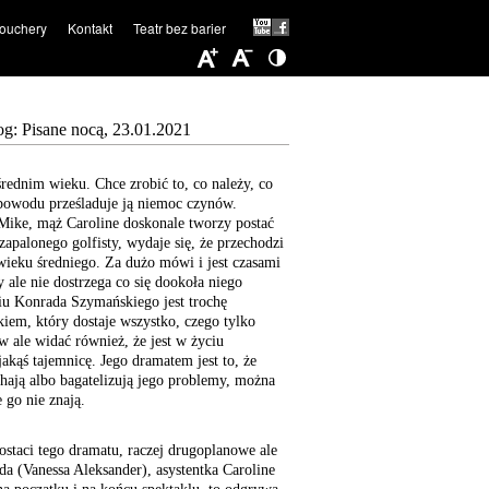
ouchery
Kontakt
Teatr bez barier
og: Pisane nocą, 23.01.2021
rednim wieku. Chce zrobić to, co należy, co
 powodu prześladuje ją niemoc czynów.
 Mike, mąż Caroline doskonale tworzy postać
zapalonego golfisty, wydaje się, że przechodzi
wieku średniego. Za dużo mówi i jest czasami
y ale nie dostrzega co się dookoła niego
iu Konrada Szymańskiego jest trochę
iem, który dostaje wszystko, czego tylko
w ale widać również, że jest w życiu
 jakąś tajemnicę. Jego dramatem jest to, że
chają albo bagatelizują jego problemy, można
 go nie znają.
postaci tego dramatu, raczej drugoplanowe ale
a (Vanessa Aleksander), asystentka Caroline