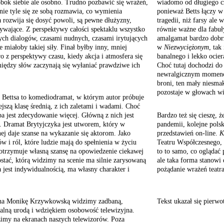
obok siebie ale osobno. Trudno pozbawić się wrażeń,
wiadomo od długiego cza
 nie tyle się ze sobą rozmawia, co wymienia
ponieważ Betts łączy w 
a rozwija się dosyć powoli, są pewne dłużyzny,
tragedii, niż farsy ale 
rywające. Z perspektywy całości spektaklu wszystko
równie ważne dla fabuł
tych dialogów, czasami nudnych, czasami irytujących
amalgamat bardzo dobrze
e miałoby takiej siły. Finał byłby inny, mniej
w
Niezwyciężonym
, tak
o z perspektywy czasu, kiedy akcja i atmosfera się
banalnego i lekko ocie
między słów zaczynają się wyłaniać prawdziwe ich
Choć tutaj dochodzi do 
newralgicznym momencie
broni, ten mały niesmak
pozostaje w głowach w
Bettsa to komediodramat, w którym autor próbuje
ejszą klasę średnią, z ich zaletami i wadami. Choć
ba jest zdecydowanie więcej. Główną z nich jest
Bardzo też się cieszę, 
a. Dramat Brytyjczyka jest utworem, który w
pandemii, kolejne polsk
nej daje szanse na wykazanie się aktorom. Jako
przedstawień on-line.
K
w i ról, które ludzie mają do spełnienia w życiu
Teatru Współczesnego, 
otrzymuje własną szansę na opowiedzenie ciekawej
to to samo, co oglądać
ostać, którą widzimy na scenie ma silnie zarysowaną
ale taka forma stanowi
 jest indywidualnością, ma własny charakter i
pożądanie wrażeń teatr
na Monikę
Krzywkowską widzimy zadbaną,
Tekst ukazał się pierwo
alną urodą
i wdziękiem osobowość
telewizyjna.
imy na ekranach naszych
telewizorów. Poza