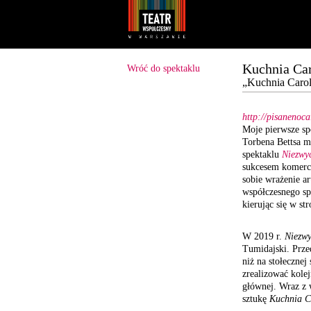
Youtube
Facebook
Kuchnia Car
Wróć do spektaklu
„Kuchnia Carol
http://pisanenoca
Moje pierwsze sp
Torbena Bettsa mi
spektaklu
Niezwy
sukcesem komercy
sobie wrażenie ar
współczesnego sp
kierując się w st
W 2019 r.
Niezwy
Tumidajski. Prze
niż na stołecznej
zrealizować kole
głównej. Wraz z
sztukę
Kuchnia C