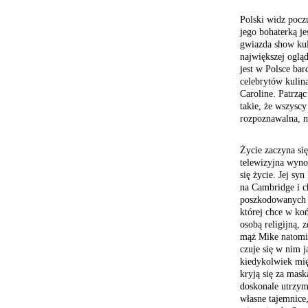
Polski widz pocz
jego bohaterką j
gwiazda show kul
największej ogląd
jest w Polsce bar
celebrytów kulin
Caroline. Patrząc
takie, że wszyscy
rozpoznawalna, m
Życie zaczyna się
telewizyjna wynos
się życie. Jej s
na Cambridge i c
poszkodowanych 
której chce w ko
osobą religijną,
mąż Mike natomia
czuje się w nim j
kiedykolwiek mię
kryją się za mas
doskonale utrzy
własne tajemnice