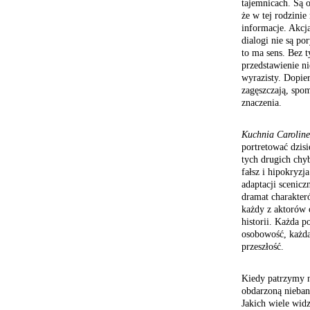
tajemnicach. Są 
że w tej rodzinie
informacje. Akcj
dialogi nie są po
to ma sens. Bez 
przedstawienie ni
wyrazisty. Dopier
zagęszczają, spo
znaczenia.
Kuchnia Caroline
portretować dzisi
tych drugich chy
fałsz i hipokryzj
adaptacji scenicz
dramat charakteró
każdy z aktorów 
historii. Każda p
osobowość, każda
przeszłość.
Kiedy patrzymy 
obdarzoną nieban
Jakich wiele
widz