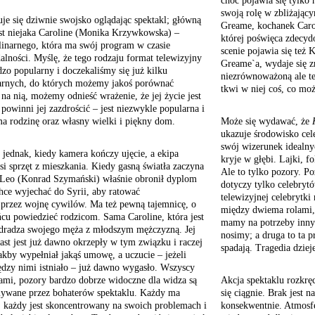
choć pojawia się tylko 
swoją rolę w zbliżając
uje się dziwnie swojsko oglądając spektakl; główną
Greame, kochanek Carol
est niejaka Caroline (Monika Krzywkowska) –
której poświęca zdecydo
inarnego, która ma swój program w czasie
scenie pojawia się też 
alności. Myślę, że tego rodzaju format telewizyjny
Greame`a, wydaje się z
dzo popularny i doczekaliśmy się już kilku
niezrównoważoną ale te
arnych, do których możemy jakoś porównać
tkwi w niej coś, co mo
 na nią, możemy odnieść wrażenie, że jej życie jest
 powinni jej zazdrościć – jest niezwykle popularna i
a rodzinę oraz własny wielki i piękny dom.
Może się wydawać, że
ukazuje środowisko cel
swój wizerunek idealny
 jednak, kiedy kamera kończy ujęcie, a ekipa
kryje w głębi. Lajki, f
i sprzęt z mieszkania. Kiedy gasną światła zaczyna
Ale to tylko pozory. Po
yn Leo (Konrad Szymański) właśnie obronił dyplom
dotyczy tylko celebrytó
hce wyjechać do Syrii, aby ratować
telewizyjnej celebrytk
przez wojnę cywilów. Ma też pewną tajemnicę, o
między dwiema rolami, j
ńcu powiedzieć rodzicom. Sama Caroline, która jest
mamy na potrzeby innyc
 zdradza swojego męża z młodszym mężczyzną. Jej
nosimy; a druga to ta p
st jest już dawno okrzepły w tym związku i raczej
spadają. Tragedia dziej
akby wypełniał jakąś umowę, a uczucie – jeżeli
dzy nimi istniało – już dawno wygasło. Wszyscy
kami, pozory bardzo dobrze widoczne dla widza są
Akcja spektaklu rozkrę
mywane przez bohaterów spektaklu. Każdy ma
się ciągnie. Brak jest 
, każdy jest skoncentrowany na swoich problemach i
konsekwentnie. Atmosfer