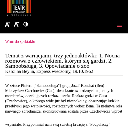
Wróć do spektaklu
Temat z wariacjami, trzy jednoaktówki: 1. Nocna
rozmowa z człowiekiem, którym się gardzi, 2.
Samoobsługa, 3. Opowiadanie o zoo
Karolina Beylin, Express wieczorny, 19.10.1962
W sztuce Pintera ["Samoobsługa"]
grają Józef Kondrat (Ben)
i
Mieczysław Czechowicz
(Gus), dwu krańcowo różnych
najemnych
morderców, oczekujących
rozkazu szefa. Rozkaz
godzi w Gusa
(Czechowicz),
o którego widz już był
niespokojny, obserwując
ludzkie
przebłyski jego
wątpliwości, roztaczanych
wobec Bena. Ta niełatwa
rola
naiwnego zbrodniarza,
skonstruowana została
przez Czechowicza wprost
wspaniale. Przypomniał nam swą świetną kreację z "Podpalaczy"