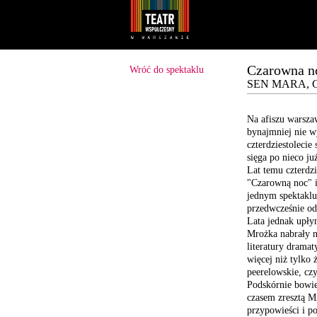
Youtube
Facebook
Czarowna no
Wróć do spektaklu
SEN MARA, C
Na afiszu warsza
bynajmniej nie w
czterdziestolecie
s
sięga po nieco j
Lat temu czterdzi
"Czarowną noc"
i
jednym spektaklu
przedwcześnie
od
Lata jednak
upłyn
Mrożka nabrały n
literatury dramat
więcej
niż tylko ż
peerelowskie, czy
Podskórnie bowi
czasem
zresztą M
przypowieści
i po