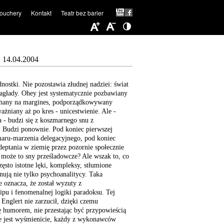
ouchery
Kontakt
Teatr bez barier
14.04.2004
nostki. Nie pozostawia złudnej nadziei: świat
zagłady. Ohey jest systematycznie pozbawiany
chany na margines, podporządkowywany
żniany aż po kres - unicestwienie. Ale -
a - budzi się z koszmarnego snu z
 Budzi ponownie. Pod koniec pierwszej
zmaru-marzenia delegacyjnego, pod koniec
deptania w ziemię przez pozornie społecznie
 może to sny prześladowcze? Ale wszak to, co
zęsto istotne lęki, kompleksy, stłumione
nują nie tylko psychoanalitycy. Taka
e oznacza, że został wyzuty z
pu i fenomenalnej logiki paradoksu. Tej
Englert nie zarzucił, dzięki czemu
ię humorem, nie przestając być przypowieścią
ne jest wyśmienicie, każdy z wykonawców