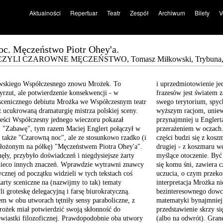
Aktualności
Repertuar
Teatr
Zespół
Archiwum
Bilety
V
c. Męczeństwo Piotr Ohey'a.
ZYLI CZAROWNE MĘCZEŃSTWO, Tomasz Miłkowski, Trybuna, 
wskiego
Współczesnego znowu Mrożek.
To
i uprzedmiotowienie jed
yrzut,
ale potwierdzenie konsekwencji
- w
frazesów jest światem 
cenicznego debiutu Mrożka
we Współczesnym teatr
swego terytorium, spy
uż ucukrowaną
dramaturgię mistrza polskiej
sceny.
wyższym racjom, uniewa
eści
Współczesny jednego wieczoru
pokazał
przynajmniej u Englert
 "Zabawę", tym razem
Maciej Englert połączył
w
przerażeniem w oczach.
 także
"Czarowną noc", ale ze
stosunkowo rzadko (i
części budzi się z kos
łożonym na półkę) "Męczeństwem
Piotra Ohey'a".
drugiej - z koszmaru w
ęły, przybyło doświadczeń
i niegdysiejsze żarty
myślące otoczenie. Być
ieco innych
znaczeń. Wprawdzie wytrawni
znawcy
się komu śni, zawiera c
ycznej
od początku widzieli w
tych tekstach coś
uczucia, o czym przeko
arty sceniczne
na (nazwijmy to tak) tematy
interpretacja Mrożka ni
li groteskę
delegacyjną i farsę biurokratyczną.
bezinteresownego dowci
em w obu
utworach tętniły sensy
paraboliczne, z
matematyki bynajmniej 
rożek miał potwierdzić
swoją skłonność do
przedstawienie skrzy s
wiastki filozoficznej. Prawdopodobnie
oba utwory
(albo na odwrót). Gra