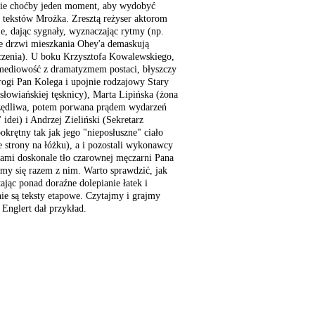
ebie choćby jeden moment, aby wydobyć
 tekstów Mrożka. Zresztą reżyser aktorom
e, dając sygnały, wyznaczając rytmy (np.
ne drzwi mieszkania Ohey'a demaskują
oczenia). U boku Krzysztofa Kowalewskiego,
omediowość z dramatyzmem postaci, błyszczy
ogi Pan Kolega i upojnie rodzajowy Stary
słowiańskiej tęsknicy), Marta Lipińska (żona
zędliwa, potem porwana prądem wydarzeń
idei) i Andrzej Zieliński (Sekretarz
okrętny tak jak jego "nieposłuszne" ciało
e strony na łóżku), a i pozostali wykonawcy
ami doskonale tło czarownej męczarni Pana
my się razem z nim. Warto sprawdzić, jak
ając ponad doraźne dolepianie łatek i
nie są teksty etapowe. Czytajmy i grajmy
 Englert dał przykład.