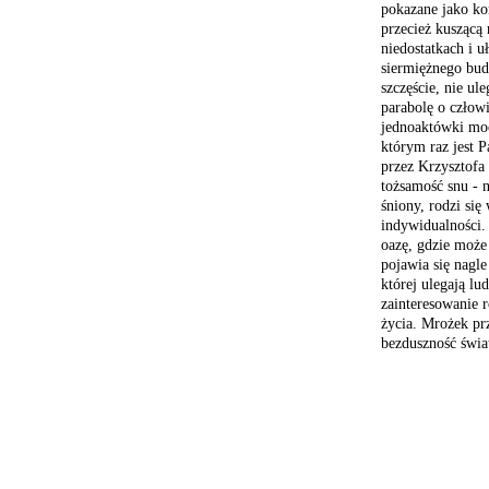
pokazane jako
ko
przecież kuszącą 
niedostatkach
i u
siermiężnego
budo
szczęście,
nie uleg
parabolę o czło
jednoaktówki m
którym raz
jest P
przez Krzysztof
tożsamość snu -
n
śniony, rodzi się
w
indywidualności.
oazę, gdzie moż
pojawia
się nagle
której ulegają
lud
zainteresowanie
r
życia. Mrożek p
bezduszność świa