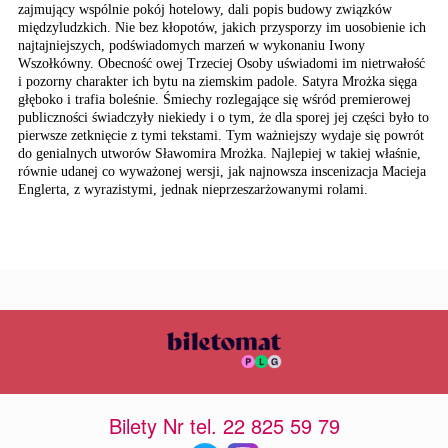
zajmujący wspólnie pokój hotelowy, dali popis budowy związków
międzyludzkich. Nie bez kłopotów, jakich przysporzy im uosobienie ich
najtajniejszych, podświadomych marzeń w wykonaniu Iwony
Wszołkówny. Obecność owej Trzeciej Osoby uświadomi im nietrwałość
i pozorny charakter ich bytu na ziemskim padole. Satyra Mrożka sięga
głęboko i trafia boleśnie. Śmiechy rozlegające się wśród premierowej
publiczności świadczyły niekiedy i o tym, że dla sporej jej części było to
pierwsze zetknięcie z tymi tekstami. Tym ważniejszy wydaje się powrót
do genialnych utworów Sławomira Mrożka. Najlepiej w takiej właśnie,
równie udanej co wyważonej wersji, jak najnowsza inscenizacja Macieja
Englerta, z wyrazistymi, jednak nieprzeszarżowanymi rolami.
Bilety Nr tel. 22 825 59 79