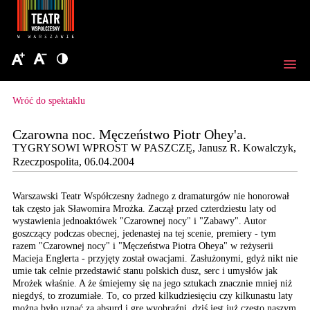
Wróć do spektaklu
Czarowna noc. Męczeństwo Piotr Ohey'a.
TYGRYSOWI WPROST W PASZCZĘ, Janusz R. Kowalczyk,
Rzeczpospolita, 06.04.2004
Warszawski Teatr Współczesny
żadnego z dramaturgów
nie honorował
tak często
jak Sławomira Mrożka.
Zaczął przed czterdziestu
laty od
wystawienia jednoaktówek
"Czarownej nocy" i "Zabawy".
Autor
goszczący podczas
obecnej, jedenastej na
tej scenie, premiery -
tym
razem "Czarownej nocy"
i "Męczeństwa Piotra Oheya"
w reżyserii
Macieja Englerta
- przyjęty został owacjami. Zasłużonymi,
gdyż nikt nie
umie tak
celnie przedstawić stanu
polskich dusz, serc i
umysłów jak
Mrożek właśnie.
A że śmiejemy się na jego
sztukach znacznie mniej
niż
niegdyś, to zrozumiałe.
To, co przed kilkudziesięciu
czy kilkunastu laty
można
było uznać za absurd i
grę wyobraźni, dziś jest
już często naszym