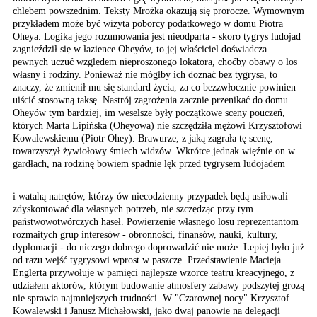
chlebem
powszednim. Teksty Mrożka
okazują się prorocze. Wymownym
przykładem może być wizyta
poborcy podatkowego w
domu Piotra
Oheya. Logika
jego rozumowania jest
nieodparta - skoro tygrys
ludojad
zagnieździł się
w łazience Oheyów, to
jej właściciel doświadcza
pewnych uczuć względem
nieproszonego lokatora,
choćby obawy o los
własny
i rodziny. Ponieważ nie
mógłby ich doznać bez
tygrysa, to
znaczy, że
zmienił mu się standard
życia, za co bezzwłocznie
powinien
uiścić stosowną
taksę. Nastrój zagrożenia
zacznie przenikać do domu
Oheyów tym bardziej, im
weselsze były początkowe
sceny pouczeń,
których
Marta Lipińska (Oheyowa)
nie szczędziła mężowi
Krzysztofowi
Kowalewskiemu
(Piotr Ohey). Brawurze,
z jaką zagrała tę scenę,
towarzyszył żywiołowy
śmiech widzów. Wkrótce
jednak więźnie on w
gardłach,
na rodzinę bowiem spadnie
lęk przed tygrysem ludojadem
i watahą natrętów, którzy ów niecodzienny przypadek będą usiłowali
zdyskontować dla własnych potrzeb, nie szczędząc przy tym
państwowotwórczych haseł. Powierzenie własnego losu reprezentantom
rozmaitych grup interesów - obronności, finansów, nauki, kultury,
dyplomacji - do niczego dobrego doprowadzić nie może. Lepiej było już
od razu wejść tygrysowi wprost w paszczę. Przedstawienie Macieja
Englerta przywołuje w pamięci najlepsze wzorce teatru kreacyjnego, z
udziałem aktorów, którym budowanie atmosfery zabawy podszytej grozą
nie sprawia najmniejszych trudności. W "Czarownej nocy" Krzysztof
Kowalewski i Janusz Michałowski, jako dwaj panowie na delegacji