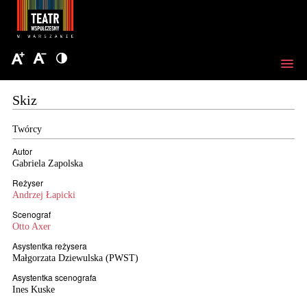
Skiz
Twórcy
Autor
Gabriela Zapolska
Reżyser
Andrzej Łapicki
Scenograf
Otto Axer
Asystentka reżysera
Małgorzata Dziewulska (PWST)
Asystentka scenografa
Ines Kuske