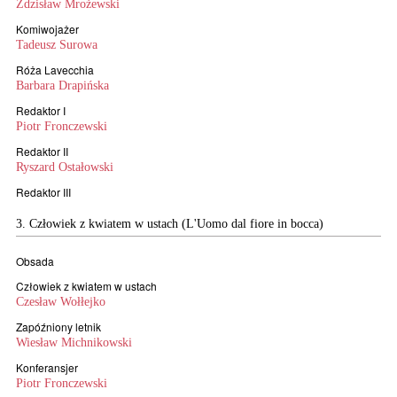
Zdzisław Mrożewski
Komiwojażer
Tadeusz Surowa
Róża Lavecchia
Barbara Drapińska
Redaktor I
Piotr Fronczewski
Redaktor II
Ryszard Ostałowski
Redaktor III
3. Człowiek z kwiatem w ustach (L'Uomo dal fiore in bocca)
Obsada
Człowiek z kwiatem w ustach
Czesław Wołłejko
Zapóźniony letnik
Wiesław Michnikowski
Konferansjer
Piotr Fronczewski