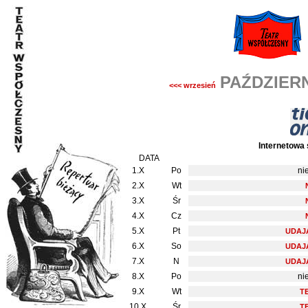
PAŹDZIERN
<<< wrzesień
Internetowa 
DATA
1.X
Po
ni
2.X
Wt
3.X
Śr
4.X
Cz
5.X
Pt
UDAJ
6.X
So
UDAJ
7.X
N
UDAJ
8.X
Po
ni
9.X
Wt
T
10.X
Śr
T