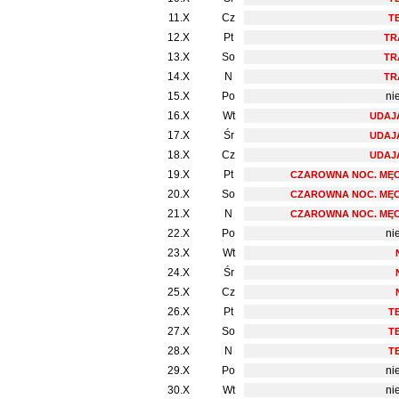
11.X
Cz
T
12.X
Pt
TR
13.X
So
TR
14.X
N
TR
15.X
Po
ni
16.X
Wt
UDAJ
17.X
Śr
UDAJ
18.X
Cz
UDAJ
19.X
Pt
CZAROWNA NOC. MĘC
20.X
So
CZAROWNA NOC. MĘC
21.X
N
CZAROWNA NOC. MĘC
22.X
Po
ni
23.X
Wt
24.X
Śr
25.X
Cz
26.X
Pt
T
27.X
So
T
28.X
N
T
29.X
Po
ni
30.X
Wt
ni