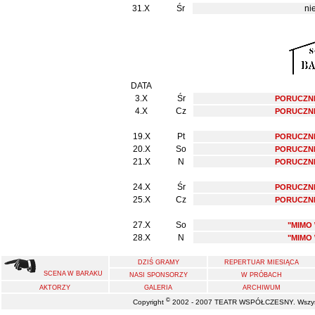
31.X
Śr
ni
DATA
3.X
Śr
PORUCZNI
4.X
Cz
PORUCZNI
19.X
Pt
PORUCZNI
20.X
So
PORUCZNI
21.X
N
PORUCZNI
24.X
Śr
PORUCZNI
25.X
Cz
PORUCZNI
27.X
So
"MIMO
28.X
N
"MIMO
DZIŚ GRAMY
REPERTUAR MIESIĄCA
SCENA W BARAKU
NASI SPONSORZY
W PRÓBACH
AKTORZY
GALERIA
ARCHIWUM
©
Copyright
2002 - 2007 TEATR WSPÓŁCZESNY. Wszystk