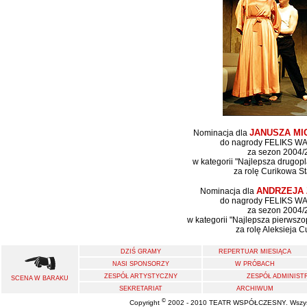
JANUSZA M
Nominacja dla
do nagrody FELIKS 
za sezon 2004/
w kategorii "Najlepsza drugop
za rolę Curikowa S
ANDRZEJA 
Nominacja dla
do nagrody FELIKS 
za sezon 2004/
w kategorii "Najlepsza pierwsz
za rolę Aleksieja 
DZIŚ GRAMY
REPERTUAR MIESIĄCA
NASI SPONSORZY
W PRÓBACH
ZESPÓŁ ARTYSTYCZNY
ZESPÓŁ ADMINIST
SCENA W BARAKU
SEKRETARIAT
ARCHIWUM
©
Copyright
2002 - 2010 TEATR WSPÓŁCZESNY. Wszystk