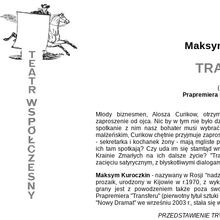
Maksy
TR
Prapremiera 
Młody biznesmen, Alosza Curikow, otrz
zaproszenie od ojca. Nic by w tym nie było dz
spotkanie z nim nasz bohater musi wybrać 
małżeńskim, Curikow chętnie przyjmuje zapros
- sekretarka i kochanek żony - mają mgliste 
ich tam spotkają? Czy uda im się stamtąd wró
Krainie Zmarłych na ich dalsze życie? "Tr
zacięciu satyrycznym, z błyskotliwymi dialogami
Maksym Kuroczkin
- nazywany w Rosji "nadzi
prozaik, urodzony w Kijowie w r.1970, z wyks
grany jest z powodzeniem także poza swoim
Prapremiera "Transferu" (pierwotny tytuł sztuk
"Nowy Dramat" we wrześniu 2003 r., stała się 
PRZEDSTAWIENIE TRW