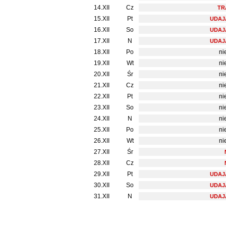
14.XII
Cz
TR
15.XII
Pt
UDAJ
16.XII
So
UDAJ
17.XII
N
UDAJ
18.XII
Po
ni
19.XII
Wt
ni
20.XII
Śr
ni
21.XII
Cz
ni
22.XII
Pt
ni
23.XII
So
ni
24.XII
N
ni
25.XII
Po
ni
26.XII
Wt
ni
27.XII
Śr
28.XII
Cz
29.XII
Pt
UDAJ
30.XII
So
UDAJ
31.XII
N
UDAJ