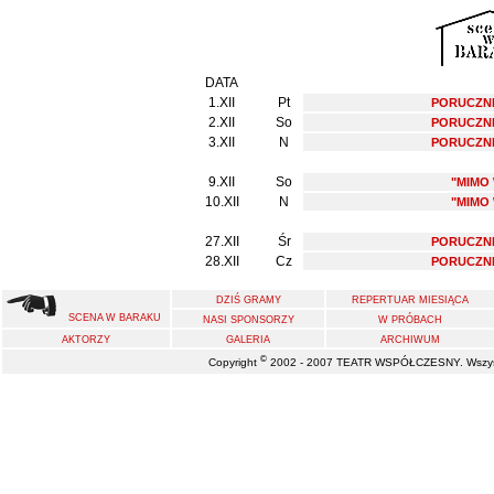
DATA
1.XII
Pt
PORUCZNI
2.XII
So
PORUCZNI
3.XII
N
PORUCZNI
9.XII
So
"MIMO
10.XII
N
"MIMO
27.XII
Śr
PORUCZNI
28.XII
Cz
PORUCZNI
DZIŚ GRAMY
REPERTUAR MIESIĄCA
SCENA W BARAKU
NASI SPONSORZY
W PRÓBACH
AKTORZY
GALERIA
ARCHIWUM
©
Copyright
2002 - 2007 TEATR WSPÓŁCZESNY. Wszystk