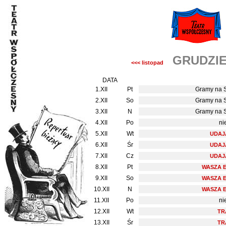
GRUDZIE
<<< listopad
DATA
1.XII
Pt
Gramy na 
2.XII
So
Gramy na 
3.XII
N
Gramy na 
4.XII
Po
ni
5.XII
Wt
UDAJ
6.XII
Śr
UDAJ
7.XII
Cz
UDAJ
8.XII
Pt
WASZA 
9.XII
So
WASZA 
10.XII
N
WASZA 
11.XII
Po
ni
12.XII
Wt
TR
13.XII
Śr
TR