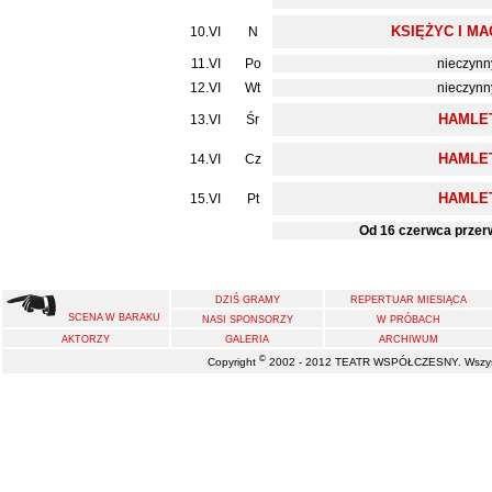
KSIĘŻYC I M
10.VI
N
11.VI
Po
nieczynn
12.VI
Wt
nieczynn
HAMLE
13.VI
Śr
HAMLE
14.VI
Cz
HAMLE
15.VI
Pt
Od 16 czerwca przer
DZIŚ GRAMY
REPERTUAR MIESIĄCA
SCENA W BARAKU
NASI SPONSORZY
W PRÓBACH
AKTORZY
GALERIA
ARCHIWUM
©
Copyright
2002 - 2012 TEATR WSPÓŁCZESNY. Wszystk