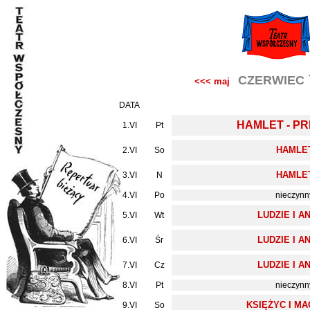
CZERWIEC 
<<< maj
DATA
HAMLET - P
1.VI
Pt
HAMLE
2.VI
So
HAMLE
3.VI
N
4.VI
Po
nieczynn
LUDZIE I A
5.VI
Wt
LUDZIE I A
6.VI
Śr
LUDZIE I A
7.VI
Cz
8.VI
Pt
nieczynn
KSIĘŻYC I M
9.VI
So