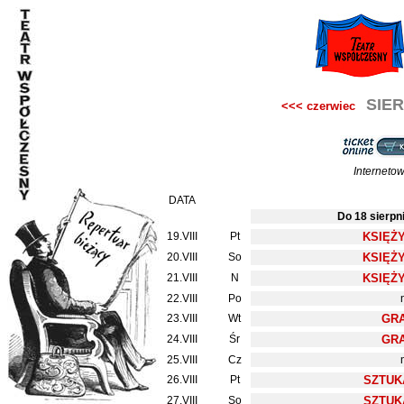
SIER
<<< czerwiec
Interneto
DATA
Do 18 sierpn
19.VIII
Pt
KSIĘŻ
20.VIII
So
KSIĘŻ
21.VIII
N
KSIĘŻ
22.VIII
Po
23.VIII
Wt
GRA
24.VIII
Śr
GRA
25.VIII
Cz
26.VIII
Pt
SZTUK
27.VIII
So
SZTUK