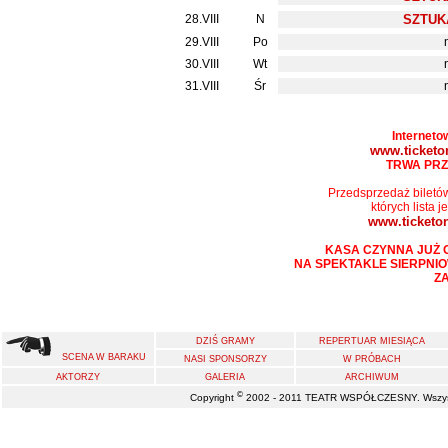
28.VIII
N
SZTUK
29.VIII
Po
30.VIII
Wt
31.VIII
Śr
Interneto
www.ticketon
TRWA PRZ
Przedsprzedaż biletó
których lista 
www.ticketon
KASA CZYNNA JUŻ OD 
NA SPEKTAKLE SIERPNI
Z
DZIŚ GRAMY
REPERTUAR MIESIĄCA
SCENA W BARAKU
NASI SPONSORZY
W PRÓBACH
AKTORZY
GALERIA
ARCHIWUM
©
Copyright
2002 - 2011 TEATR WSPÓŁCZESNY. Wszystk