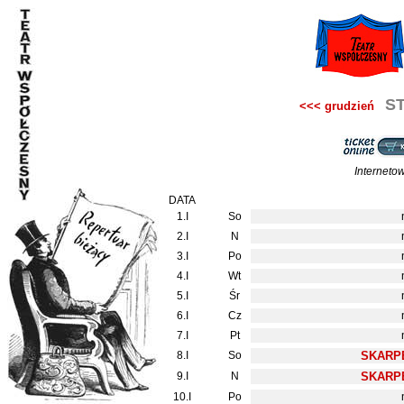
ST
<<< grudzień
Interneto
DATA
1.I
So
2.I
N
3.I
Po
4.I
Wt
5.I
Śr
6.I
Cz
7.I
Pt
8.I
So
SKARPE
9.I
N
SKARPE
10.I
Po