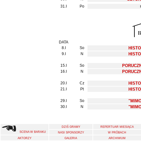
31.I
Po
DATA
8.I
So
HISTO
9.I
N
HISTO
15.I
So
PORUCZN
16.I
N
PORUCZN
20.I
Cz
HISTO
21.I
Pt
HISTO
29.I
So
"MIM
30.I
N
"MIM
DZIŚ GRAMY
REPERTUAR MIESIĄCA
SCENA W BARAKU
NASI SPONSORZY
W PRÓBACH
AKTORZY
GALERIA
ARCHIWUM