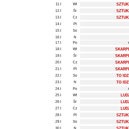
11.I
Wt
SZTUK
12.I
Śr
SZTUK
13.I
Cz
SZTUK
14.I
Pt
15.I
So
16.I
N
17.I
Po
18.I
Wt
SKARPE
19.I
Śr
SKARPE
20.I
Cz
SKARPE
21.I
Pt
SKARPE
22.I
So
TO IDZ
23.I
N
TO IDZ
24.I
Po
25.I
Wt
LUDZ
26.I
Śr
LUDZ
27.I
Cz
LUDZ
28.I
Pt
SZTUK
29.I
So
SZTUK
30.I
N
SZTUK