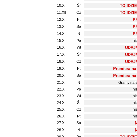
10.XII
Śr
TO IDZI
11.XII
Cz
TO IDZI
12.XII
Pt
P
13.XII
So
P
14.XII
N
P
15.XII
Po
ni
16.XII
Wt
UDAJ
17.XII
Śr
UDAJ
18.XII
Cz
UDAJ
19.XII
Pt
Premiera na
20.XII
So
Premiera na
21.XII
N
Gramy na 
22.XII
Po
ni
23.XII
Wt
ni
24.XII
Śr
ni
25.XII
Cz
ni
26.XII
Pt
ni
27.XII
So
28.XII
N