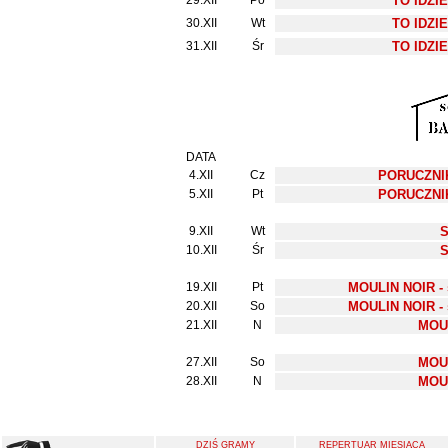
29.XII
Po
TO IDZI
30.XII
Wt
TO IDZI
31.XII
Śr
TO IDZI
DATA
4.XII
Cz
PORUCZNI
5.XII
Pt
PORUCZNI
9.XII
Wt
10.XII
Śr
19.XII
Pt
MOULIN NOIR - 
20.XII
So
MOULIN NOIR - 
21.XII
N
MOU
27.XII
So
MOU
28.XII
N
MOU
DZIŚ GRAMY
REPERTUAR MIESIĄCA