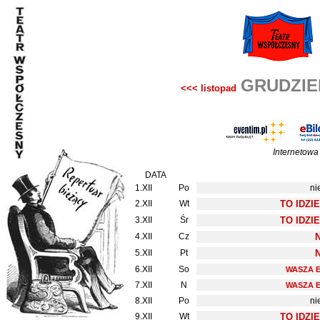
GRUDZIEŃ
<<< listopad
Internetowa
DATA
1.XII
Po
ni
2.XII
Wt
TO IDZI
3.XII
Śr
TO IDZI
4.XII
Cz
5.XII
Pt
6.XII
So
WASZA 
7.XII
N
WASZA 
8.XII
Po
ni
9.XII
Wt
TO IDZI