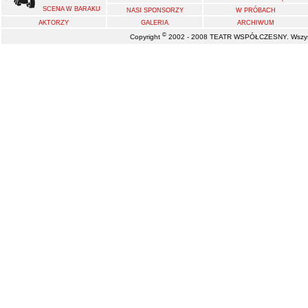
SCENA W BARAKU
NASI SPONSORZY
W PRÓBACH
AKTORZY
GALERIA
ARCHIWUM
©
Copyright
2002 - 2008 TEATR WSPÓŁCZESNY. Wszystk