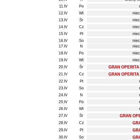
11.IV
Po
12.IV
Wt
niec
13.IV
Śr
niec
14.IV
Cz
niec
15.IV
Pt
niec
16.IV
So
niec
17.IV
N
niec
18.IV
Po
niec
19.IV
Wt
niec
20.IV
Śr
GRAN OPERITA
21.IV
Cz
GRAN OPERITA
22.IV
Pt
23.IV
So
24.IV
N
25.IV
Po
26.IV
Wt
27.IV
Śr
GRAN OPE
28.IV
Cz
GRA
29.IV
Pt
GRA
30.IV
So
GRA