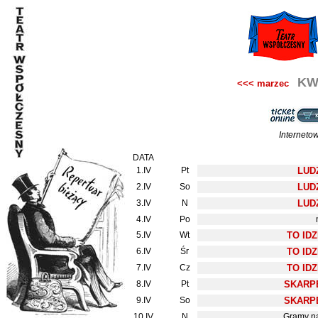
KW
<<< marzec
Interneto
DATA
1.IV
Pt
LUDZ
2.IV
So
LUDZ
3.IV
N
LUDZ
4.IV
Po
5.IV
Wt
TO IDZ
6.IV
Śr
TO IDZ
7.IV
Cz
TO IDZ
8.IV
Pt
SKARPE
9.IV
So
SKARPE
10.IV
N
Gramy na