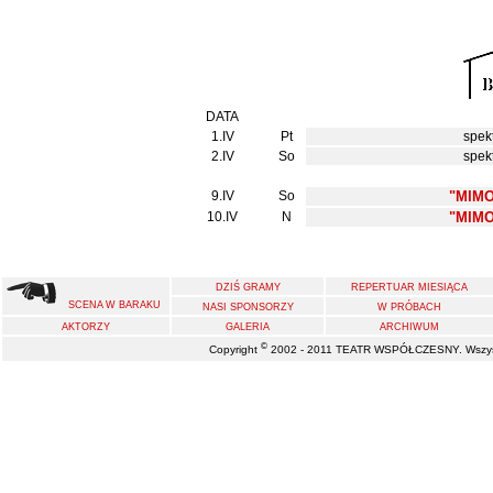
DATA
1.IV
Pt
spek
2.IV
So
spek
9.IV
So
"MIM
10.IV
N
"MIM
DZIŚ GRAMY
REPERTUAR MIESIĄCA
SCENA W BARAKU
NASI SPONSORZY
W PRÓBACH
AKTORZY
GALERIA
ARCHIWUM
©
Copyright
2002 - 2011 TEATR WSPÓŁCZESNY. Wszystk