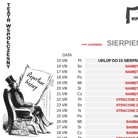
SIERPIE
<<< czerwiec
DATA
15.VIII
Pt
URLOP DO 15 SIERPN
16.VIII
So
NAMIĘT
17.VIII
N
NAMIĘT
18.VIII
Po
ni
19.VIII
Wt
NAMIĘT
20.VIII
Śr
NAMIĘT
21.VIII
Cz
NAMIĘT
22.VIII
Pt
STRACONE Z
23.VIII
So
STRACONE Z
24.VIII
N
STRACONE Z
25.VIII
Po
ni
26.VIII
Wt
BAMBI
27.VIII
Śr
BAMBI
28.VIII
Cz
BAMBI