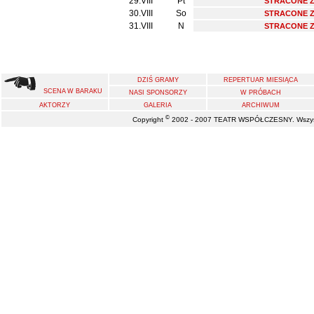
29.VIII
Pt
STRACONE Z
30.VIII
So
STRACONE Z
31.VIII
N
STRACONE Z
DZIŚ GRAMY
REPERTUAR MIESIĄCA
SCENA W BARAKU
NASI SPONSORZY
W PRÓBACH
AKTORZY
GALERIA
ARCHIWUM
©
Copyright
2002 - 2007 TEATR WSPÓŁCZESNY. Wszystk